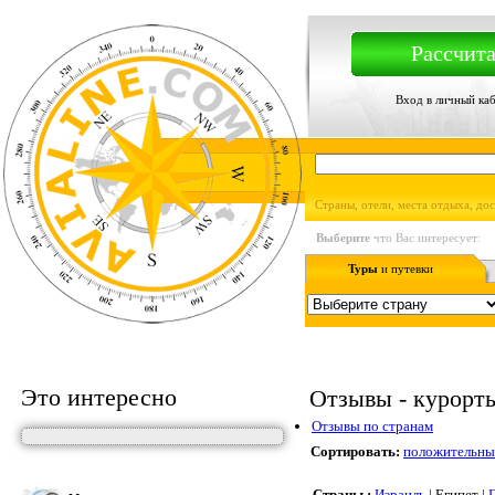
Рассчита
Вход в личный ка
Страны, отели, места отдыха, до
Выберите
что Вас интересует:
Туры
и путевки
Это интересно
Отзывы - курорты,
Отзывы по странам
Сортировать:
положительны
Страны :
Израиль
| Египет |