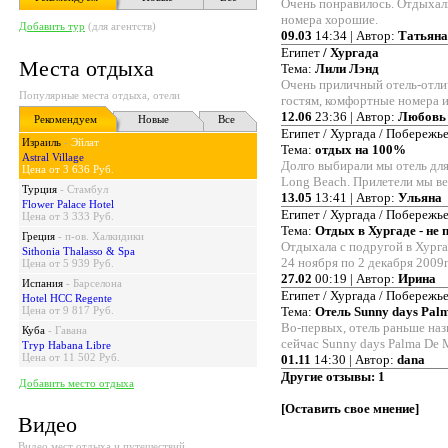
Очень понравилось. Отдыхали
номера хорошие.
Добавить тур
(для агентств)
09.03
14:34 | Автор:
Татьяна
Египет
/ Хургада
Места отдыха
Тема:
Лили Лэнд
Очень приличный отель-отли
Популярные места отдыха, отели
гостям, комфортные номера и
12.06
23:36 | Автор:
Любовь
Рекомендуем
Новые
Все
Египет / Хургада / Побережье
Израиль
-
Эйлат
Тема:
отдых на 100%
Astral Village
Долго выбирали мы отель для
Цена от 3 636 Руб.
Long Beach. Прилетели мы ве
Турция
-
Стамбул
13.05
13:41 | Автор:
Ульяна
Flower Palace Hotel
Египет / Хургада / Побережье
Цена от 3 333 Руб.
Тема:
Отдых в Хургаде - не
Греция
-
п-ов. Халкидики
Отдыхала с подругой в Хургад
Sithonia Thalasso & Spa
24 ноября по 2 декабря 2009г
Цена от 5 939 Руб.
27.02
00:19 | Автор:
Ирина
Испания
-
Барселона
Египет / Хургада / Побережье
Hotel HCC Regente
Цена от 9 817 Руб.
Тема:
Отель Sunny days Palm
Во-первых, отель раньше назы
Куба
-
Гавана
сейчас Sunny days Palma De M
Tryp Habana Libre
Цена от 11 502 Руб.
01.11
14:30 | Автор:
dana
Другие отзывы:
1
Добавить место отдыха
[
Оставить свое мнение
]
Видео
Видео мест отдыха и путешествий