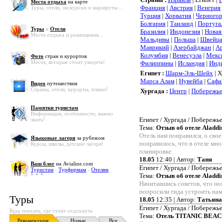
Места отдыха
на карте
Франция
|
Австрия
|
Венгрия
Туры, отели, экскурсии и маршруты ...
Турция
|
Хорватия
|
Черного
Болгария
|
Таиланд
|
Португа
Туры
и
Отели
Бразилия
|
Индонезия
|
Новая
Места отдыха и размещения...
Мальдивы
|
Польша
|
Швейца
Маврикий
|
Азербайджан
|
А
Колумбия
|
Венесуэла
|
Мекс
Фото
стран и курортов
Места, которые стоит увидеть!
Филиппины
|
Исландия
|
Инд
Египет :
Шарм-Эль-Шейх
| Х
Марса Алам
|
Нувейба
|
Сафа
Видео
путешествия
Страны, отели, курорты, пляжи!
Хургада :
Центр
|
Побережь
Памятки туристам
Информация, особенности, важно
Египет / Хургада / Побережье
знать!
Тема:
Отзыв об отеле Aladdi
Отель нам понравился, о сво
Языковые лагеря
за рубежом
понравилось, что в отеле мно
Курсы, школы, детские лагеря!
планировке.
18.05
12:40 | Автор:
Таня
Ваш блог
на Avialine.com
Египет / Хургада / Побережье
Туристам
-
Турфирмам
-
Отелям
Тема:
Отзыв об отеле Aladdi
Начитавшись советов, что но
попросили гида устроить нам
Туры
18.05
12:35 | Автор:
Татьяна
Египет / Хургада / Побережье
Куда поехать, где стоит отдохнуть
Тема:
Отель TITANIC BEAC
Рекомендуем
Новые
Все