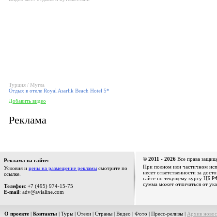
Турция / Мугла
Отдых в отеле Royal Asarlik Beach Hotel 5*
Добавить видео
Реклама
© 2011 - 2026
Все права защищ
Реклама на сайте:
При полном или частичном испо
Условия и
цены на размещение рекламы
смотрите по
несет ответственности за дост
ссылке.
сайте по текущему курсу ЦБ РФ
сумма может отличаться от ука
Телефон
: +7 (495) 974-15-75
E-mail
: adv@avialine.com
О проекте
|
Контакты
|
Туры
|
Отели
|
Страны
|
Видео
|
Фото
|
Пресс-релизы
|
Архив новос