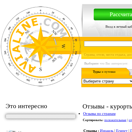
Рассчита
Вход в личный ка
Страны, отели, места отдыха, до
Выберите
что Вас интересует:
Туры
и путевки
Это интересно
Отзывы - курорты,
Отзывы по странам
Сортировать:
положительные
|
о
Страны :
Израиль
|
Египет
|