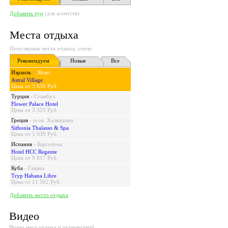
Добавить тур
(для агентств)
Места отдыха
Популярные места отдыха, отели
Рекомендуем
Новые
Все
Израиль
-
Эйлат
Astral Village
Цена от 3 636 Руб.
Турция
-
Стамбул
Flower Palace Hotel
Цена от 3 333 Руб.
Греция
-
п-ов. Халкидики
Sithonia Thalasso & Spa
Цена от 5 939 Руб.
Испания
-
Барселона
Hotel HCC Regente
Цена от 9 817 Руб.
Куба
-
Гавана
Tryp Habana Libre
Цена от 11 502 Руб.
Добавить место отдыха
Видео
Видео мест отдыха и путешествий