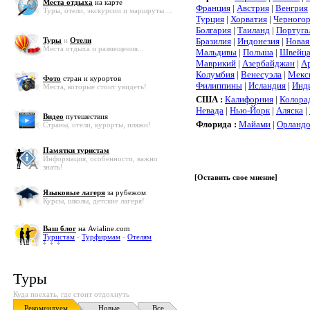
Места отдыха
на карте
Франция
|
Австрия
|
Венгрия
Туры, отели, экскурсии и маршруты ...
Турция
|
Хорватия
|
Черного
Болгария
|
Таиланд
|
Португа
Туры
и
Отели
Бразилия
|
Индонезия
|
Новая
Места отдыха и размещения...
Мальдивы
|
Польша
|
Швейца
Маврикий
|
Азербайджан
|
А
Колумбия
|
Венесуэла
|
Мекс
Фото
стран и курортов
Филиппины
|
Исландия
|
Инд
Места, которые стоит увидеть!
США :
Калифорния
|
Колора
Невада
|
Нью-Йорк
|
Аляска
|
Видео
путешествия
Флорида :
Майами
|
Орланд
Страны, отели, курорты, пляжи!
Памятки туристам
Информация, особенности, важно
знать!
[
Оставить свое мнение
]
Языковые лагеря
за рубежом
Курсы, школы, детские лагеря!
Ваш блог
на Avialine.com
Туристам
-
Турфирмам
-
Отелям
Туры
Куда поехать, где стоит отдохнуть
Рекомендуем
Новые
Все