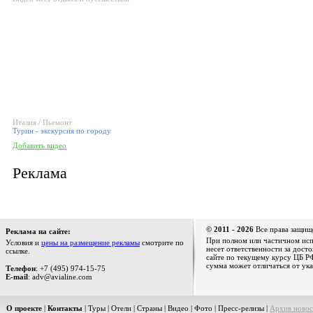
Италия / Пьемонт
Турин - экскурсия по городу
Добавить видео
Реклама
© 2011 - 2026
Все права защищ
Реклама на сайте:
При полном или частичном испо
Условия и
цены на размещение рекламы
смотрите по
несет ответственности за дост
ссылке.
сайте по текущему курсу ЦБ РФ
сумма может отличаться от ука
Телефон
: +7 (495) 974-15-75
E-mail
: adv@avialine.com
О проекте
|
Контакты
|
Туры
|
Отели
|
Страны
|
Видео
|
Фото
|
Пресс-релизы
|
Архив новос