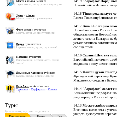
14:19
"Аэрофлот-Норд" вып
Места отдыха
на карте
Туры, отели, экскурсии и маршруты ...
Прямой рейс в Испанию откр
14:18
Times рекомендует лу
Туры
и
Отели
Газета Times опубликовала с
Места отдыха и размещения...
14:17
Виза в Болгарию пока
Фото
стран и курортов
Посол Болгарии в России Пла
Места, которые стоит увидеть!
общественности Новосибирска
летнего сезона Болгария не б
установленного соглашением
Видео
путешествия
сообществом.
Страны, отели, курорты, пляжи!
14:16
Страны Шенгена созд
Памятки туристам
Европейский парламент одобр
Информация, особенности, важно
знать!
входящих в зону шенгенского
14:15
Фонтан духов станет
Языковые лагеря
за рубежом
Курсы, школы, детские лагеря!
Французский парфюмер Крис
Максименко создали в Бахчис
Ваш блог
на Avialine.com
14:14
"Аэрофлот" делает ск
Туристам
-
Турфирмам
-
Отелям
Авиакомпания "Аэрофлот" вв
ряда городов России в Европ
Туры
14:13
Московский зоопарк в
В течение всего лета в улич
Куда поехать, где стоит отдохнуть
увидеть сухопутных черепах
Рекомендуем
Новые
Все