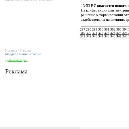
13:53
ЕС опасается нового
На конференции глав внутри
решение о формировании отр
задействованы на внешних гр
297
298
299
300
301
302
303
304
319
320
321
322
323
324
325
326
341
342
343
344
345
346
347
348
Испания / Мадрид
Мадрид глазами испанцев..
Добавить видео
Реклама