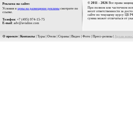
© 2011 - 2026
Все права защищ
Реклама на сайте:
При полном или частичном испо
Условия и
цены на размещение рекламы
смотрите по
несет ответственности за дост
ссылке.
сайте по текущему курсу ЦБ РФ
сумма может отличаться от ука
Телефон
: +7 (495) 974-15-75
E-mail
: adv@avialine.com
О проекте
|
Контакты
|
Туры
|
Отели
|
Страны
|
Видео
|
Фото
|
Пресс-релизы
|
Архив новос