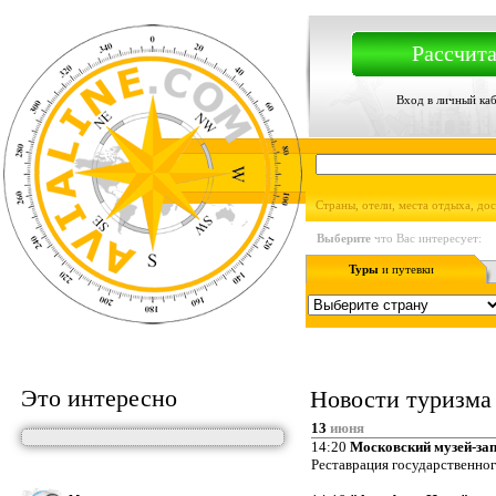
Рассчита
Вход в личный ка
Страны, отели, места отдыха, до
Выберите
что Вас интересует:
Туры
и путевки
Это интересно
Новости туризма
13
июня
14:20
Московский музей-зап
Реставрация государственног