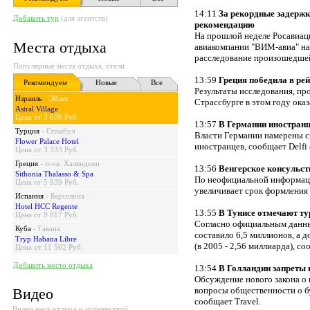
14:11
За рекордные задерж
Добавить тур
(для агентств)
рекомендацию
На прошлой неделе Росавиац
Места отдыха
авиакомпании "ВИМ-авиа" на
расследование произошедшей
Популярные места отдыха, отели
13:59
Греция победила в ре
Рекомендуем
Новые
Все
Результаты исследования, пр
Израиль
-
Эйлат
Страссбурге в этом году ока
Astral Village
Цена от 3 636 Руб.
13:57
В Германии иностранц
Турция
-
Стамбул
Власти Германии намерены с
Flower Palace Hotel
иностранцев, сообщает Delfi 
Цена от 3 333 Руб.
Греция
-
п-ов. Халкидики
13:56
Венгерское консульст
Sithonia Thalasso & Spa
По неофициальной информации
Цена от 5 939 Руб.
увеличивает срок формления
Испания
-
Барселона
Hotel HCC Regente
13:55
В Тунисе отмечают ту
Цена от 9 817 Руб.
Согласно официальным данны
Куба
-
Гавана
составило 6,5 миллионов, а 
Tryp Habana Libre
(в 2005 - 2,56 миллиарда), с
Цена от 11 502 Руб.
Добавить место отдыха
13:54
В Голландии запреты 
Обсуждение нового закона о
Видео
вопросы общественности о б
сообщает Travel.
Видео мест отдыха и путешествий