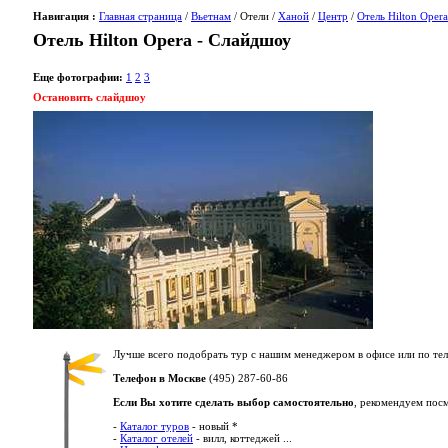
Навигация :
Главная страница
/
Вьетнам
/ Отели /
Ханой
/
Центр
/
Отель Hilton Opera
Отель Hilton Opera - Слайдшоу
Еще фотографии:
1
2
3
Остановить слайдшоу
Лучше всего подобрать тур с нашим менеджером в офисе или по тел
Телефон в Москве
(495) 287-60-86
Если Вы хотите сделать выбор самостоятельно
, рекомендуем пос
-
Каталог туров
- новый *
-
Каталог отелей
- вилл, коттеджей ...