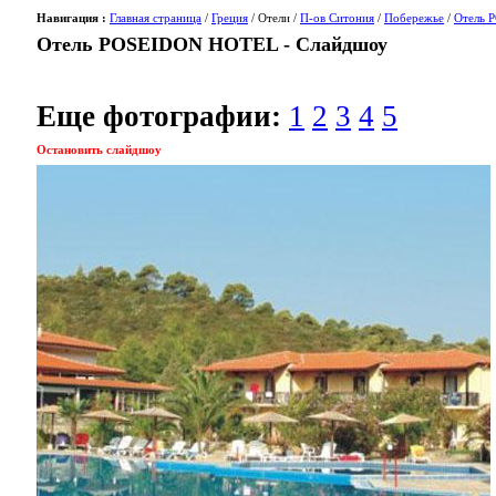
Навигация :
Главная страница
/
Греция
/ Отели /
П-ов Ситония
/
Побережье
/
Отель 
Отель POSEIDON HOTEL - Слайдшоу
Еще фотографии:
1
2
3
4
5
Остановить слайдшоу