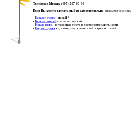
Телефон в Москве
(495) 287-60-86
Если Вы хотите сделать выбор самостоятельно
, рекомендуем пос
-
Каталог туров
- новый *
-
Каталог отелей
- вилл, коттеджей ...
-
Новые фото
- интересные места и достопримечательности
-
Видео отдыха
- достопримечательностей, стран и отелей