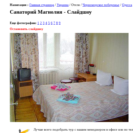
Навигация :
Главная страница
/
Украина
/ Отели /
Черноморское побережье
/
Одесса
Санаторий Магнолия - Слайдшоу
Еще фотографии:
1
2
3
4
5
6
7
8
9
Остановить слайдшоу
Лучше всего подобрать тур с нашим менеджером в офисе или по тел