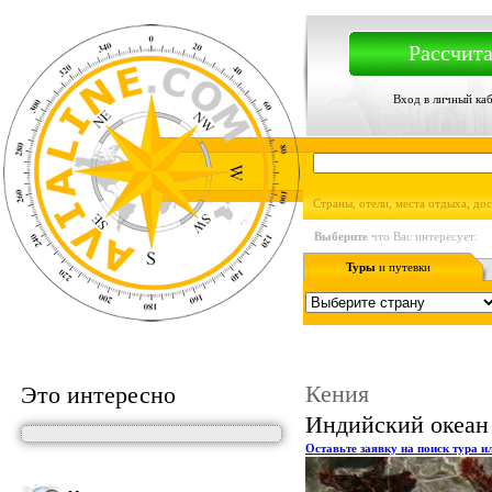
Рассчита
Вход в личный ка
Страны, отели, места отдыха, до
Выберите
что Вас интересует:
Туры
и путевки
Кения
Это интересно
Индийский океан 
Оставьте заявку на поиск тура и