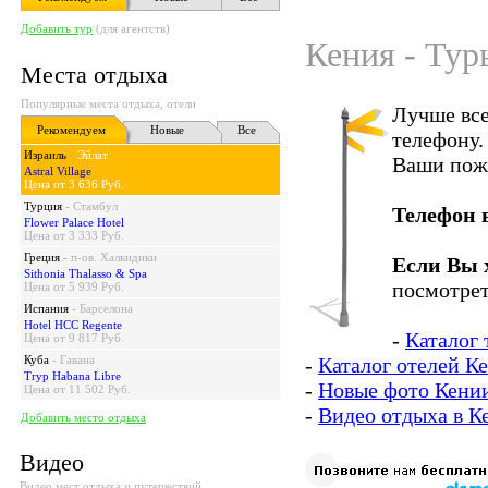
Добавить тур
(для агентств)
Кения - Тур
Места отдыха
Популярные места отдыха, отели
Лучше все
Рекомендуем
Новые
Все
телефону.
Израиль
-
Эйлат
Ваши пож
Astral Village
Цена от 3 636 Руб.
Турция
-
Стамбул
Телефон 
Flower Palace Hotel
Цена от 3 333 Руб.
Греция
-
п-ов. Халкидики
Если Вы 
Sithonia Thalasso & Spa
посмотрет
Цена от 5 939 Руб.
Испания
-
Барселона
Hotel HCC Regente
-
Каталог 
Цена от 9 817 Руб.
Куба
-
Гавана
-
Каталог отелей К
Tryp Habana Libre
-
Новые фото Кени
Цена от 11 502 Руб.
-
Видео отдыха в К
Добавить место отдыха
Видео
Видео мест отдыха и путешествий