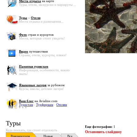
Места отдыха
на карте
Туры, отели, экскурсии и маршруты ...
Туры
и
Отели
Места отдыха и размещения...
Фото
стран и курортов
Места, которые стоит увидеть!
Видео
путешествия
Страны, отели, курорты, пляжи!
Памятки туристам
Информация, особенности, важно
знать!
Языковые лагеря
за рубежом
Курсы, школы, детские лагеря!
Ваш блог
на Avialine.com
Туристам
-
Турфирмам
-
Отелям
Туры
Еще фотографии:
1
Куда поехать, где стоит отдохнуть
Остановить слайдшоу
Рекомендуем
Новые
Все