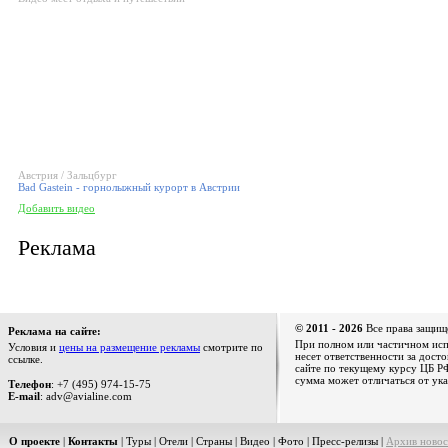
Австрия / Зальцбург
Bad Gastein - горнолыжный курорт в Австрии
Добавить видео
Реклама
© 2011 - 2026
Все права защищ
Реклама на сайте:
При полном или частичном испо
Условия и
цены на размещение рекламы
смотрите по
несет ответственности за дост
ссылке.
сайте по текущему курсу ЦБ РФ
сумма может отличаться от ука
Телефон
: +7 (495) 974-15-75
E-mail
: adv@avialine.com
О проекте
|
Контакты
|
Туры
|
Отели
|
Страны
|
Видео
|
Фото
|
Пресс-релизы
|
Архив новос