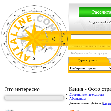
Рассчита
Вход в личный ка
Страны, отели, места отдыха, до
Выберите
что Вас интересует:
Туры
и путевки
Кения - Фото стр
Это интересно
Достопримечательности
Африканцы
Дополнительно :
Дайвинг |
Сафар