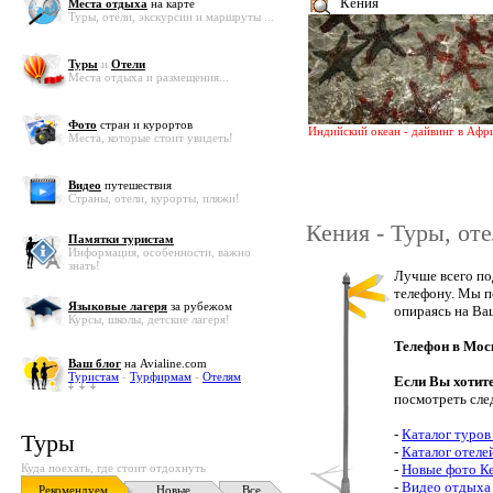
Кения
Места отдыха
на карте
Туры, отели, экскурсии и маршруты ...
Туры
и
Отели
Места отдыха и размещения...
Фото
стран и курортов
Индийский океан - дайвинг в Афри
Места, которые стоит увидеть!
Видео
путешествия
Страны, отели, курорты, пляжи!
Кения - Туры, оте
Памятки туристам
Информация, особенности, важно
знать!
Лучше всего по
телефону. Мы п
Языковые лагеря
за рубежом
опираясь на Ва
Курсы, школы, детские лагеря!
Телефон в Мос
Ваш блог
на Avialine.com
Туристам
-
Турфирмам
-
Отелям
Если Вы хотит
посмотреть сле
-
Каталог туров
Туры
-
Каталог отеле
Куда поехать, где стоит отдохнуть
-
Новые фото К
-
Видео отдыха
Рекомендуем
Новые
Все