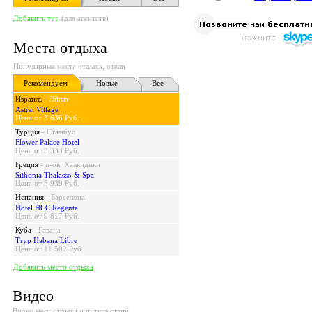
Добавить тур
(для агентств)
Места отдыха
Популярные места отдыха, отели
Рекомендуем
Новые
Все
Израиль
-
Эйлат
Astral Village
Цена от 3 636 Руб.
Турция
-
Стамбул
Flower Palace Hotel
Цена от 3 333 Руб.
Греция
-
п-ов. Халкидики
Sithonia Thalasso & Spa
Цена от 5 939 Руб.
Испания
-
Барселона
Hotel HCC Regente
Цена от 9 817 Руб.
Куба
-
Гавана
Tryp Habana Libre
Цена от 11 502 Руб.
Добавить место отдыха
Видео
Видео мест отдыха и путешествий