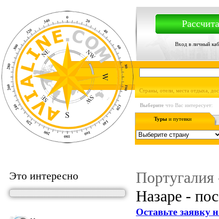
Рассчита
Вход в личный ка
Страны, отели, места отдыха, до
Выберите
что Вас интересует:
Туры
и путевки
Португалия 
Это интересно
Назаре - пос
Оставьте заявку н