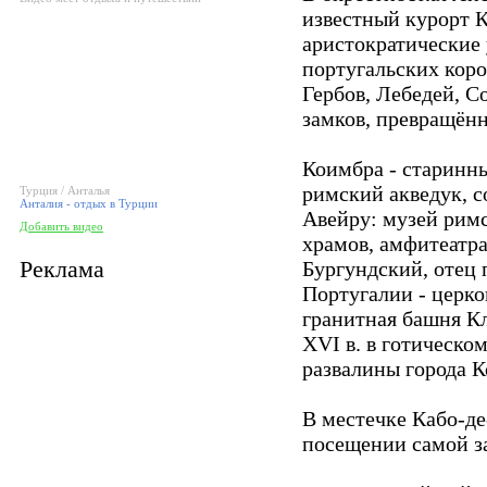
известный курорт 
аристократические 
португальских коро
Гербов, Лебедей, С
замков, превращённ
Коимбра - старинны
римский акведук, с
Турция / Анталья
Анталия - отдых в Турции
Авейру: музей римс
Добавить видео
храмов, амфитеатра
Реклама
Бургундский, отец 
Португалии - церко
гранитная башня Кл
XVI в. в готическо
развалины города К
В местечке Кабо-де
посещении самой з