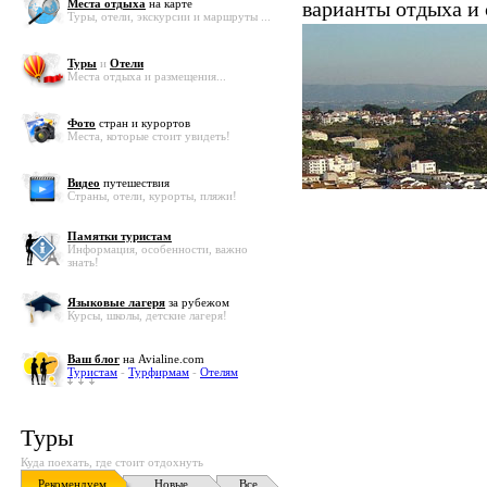
Места отдыха
на карте
варианты отдыха и
Туры, отели, экскурсии и маршруты ...
Туры
и
Отели
Места отдыха и размещения...
Фото
стран и курортов
Места, которые стоит увидеть!
Видео
путешествия
Страны, отели, курорты, пляжи!
Памятки туристам
Информация, особенности, важно
знать!
Языковые лагеря
за рубежом
Курсы, школы, детские лагеря!
Ваш блог
на Avialine.com
Туристам
-
Турфирмам
-
Отелям
Туры
Куда поехать, где стоит отдохнуть
Рекомендуем
Новые
Все