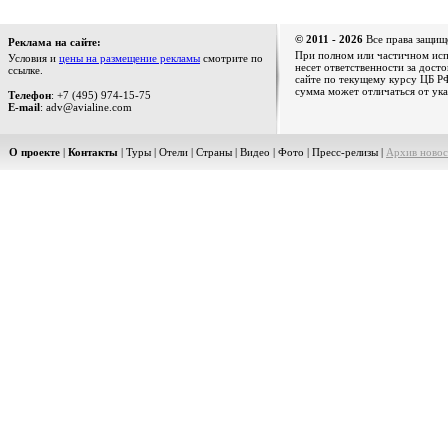
© 2011 - 2026
Все права защищ
Реклама на сайте:
При полном или частичном испо
Условия и
цены на размещение рекламы
смотрите по
несет ответственности за дост
ссылке.
сайте по текущему курсу ЦБ РФ
сумма может отличаться от ука
Телефон
: +7 (495) 974-15-75
E-mail
: adv@avialine.com
О проекте
|
Контакты
|
Туры
|
Отели
|
Страны
|
Видео
|
Фото
|
Пресс-релизы
|
Архив новос