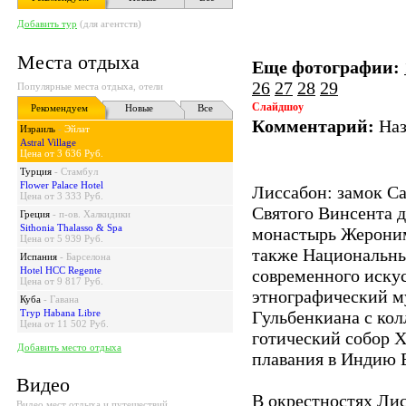
Добавить тур
(для агентств)
Места отдыха
Еще фотографии:
26
27
28
29
Популярные места отдыха, отели
Слайдшоу
Рекомендуем
Новые
Все
Комментарий:
Наз
Израиль
-
Эйлат
Astral Village
Цена от 3 636 Руб.
Турция
-
Стамбул
Flower Palace Hotel
Лиссабон: замок С
Цена от 3 333 Руб.
Святого Винсента д
Греция
-
п-ов. Халкидики
Sithonia Thalasso & Spa
монастырь Жерониму
Цена от 5 939 Руб.
также Национальный
Испания
-
Барселона
Hotel HCC Regente
современного искус
Цена от 9 817 Руб.
этнографический му
Куба
-
Гавана
Tryp Habana Libre
Гульбенкиана с колл
Цена от 11 502 Руб.
готический собор X
Добавить место отдыха
плавания в Индию В
Видео
В окрестностях Ли
Видео мест отдыха и путешествий