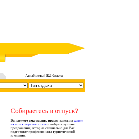
Авиабилеты
|
ЖД билеты
Собираетесь в отпуск?
Вы можете сэкономить время
, заполнив
заявку
на поиск тура или отеля
и выбрать лучшие
предложения, которые специально для Вас
подготовят профессионалы туристической
компании.