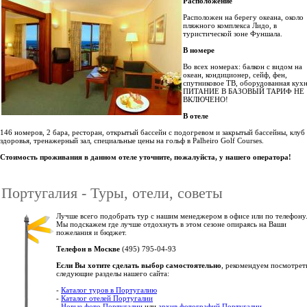
Расположение
Расположен на берегу океана, около
пляжного комплекса Лидо, в
туристической зоне Фуншала.
В номере
Во всех номерах: балкон с видом на
океан, кондиционер, сейф, фен,
спутниковое ТВ, оборудованная кухн
ПИТАНИЕ В БАЗОВЫЙ ТАРИФ НЕ
ВКЛЮЧЕНО!
В отеле
146 номеров, 2 бара, ресторан, открытый бассейн с подогревом и закрытый бассейны, клуб
здоровья, тренажерный зал, специальные цены на гольф в Palheiro Golf Courses.
Стоимость проживания в данном отеле уточните, пожалуйста, у нашего оператора!
Португалия - Туры, отели, советы
Лучше всего подобрать тур с нашим менеджером в офисе или по телефону
Мы подскажем где лучше отдохнуть в этом сезоне опираясь на Ваши
пожелания и бюджет.
Телефон в Москве
(495) 795-04-93
Если Вы хотите сделать выбор самостоятельно
, рекомендуем посмотрет
следующие разделы нашего сайта:
-
Каталог туров в Португалию
-
Каталог отелей Португалии
-
Новые фото Португалии
или
архив фотографий Португалии