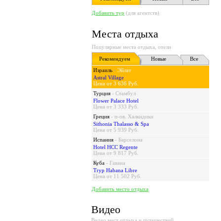
Добавить тур
(для агентств)
Места отдыха
Популярные места отдыха, отели
Рекомендуем
Новые
Все
Израиль
-
Эйлат
Astral Village
Цена от 3 636 Руб.
Турция
-
Стамбул
Flower Palace Hotel
Цена от 3 333 Руб.
Греция
-
п-ов. Халкидики
Sithonia Thalasso & Spa
Цена от 5 939 Руб.
Испания
-
Барселона
Hotel HCC Regente
Цена от 9 817 Руб.
Куба
-
Гавана
Tryp Habana Libre
Цена от 11 502 Руб.
Добавить место отдыха
Видео
Видео мест отдыха и путешествий