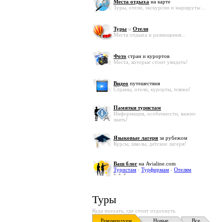
Места отдыха
на карте
Туры, отели, экскурсии и маршруты ...
Туры
и
Отели
Места отдыха и размещения...
Фото
стран и курортов
Места, которые стоит увидеть!
Видео
путешествия
Страны, отели, курорты, пляжи!
Памятки туристам
Информация, особенности, важно
знать!
Языковые лагеря
за рубежом
Курсы, школы, детские лагеря!
Ваш блог
на Avialine.com
Туристам
-
Турфирмам
-
Отелям
Туры
Куда поехать, где стоит отдохнуть
Рекомендуем
Новые
Все