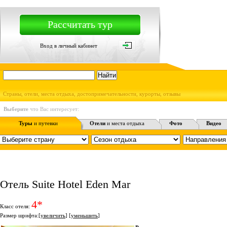
Рассчитать тур
Вход в личный кабинет
Страны, отели, места отдыха, достопримечательности, курорты, отзывы
Выберите
что Вас интересует:
Туры
и путевки
Отели
и места отдыха
Фото
Видео
Отель Suite Hotel Eden Mar
4*
Класс отеля:
Размер шрифта:[
увеличить
] [
уменьшить
]