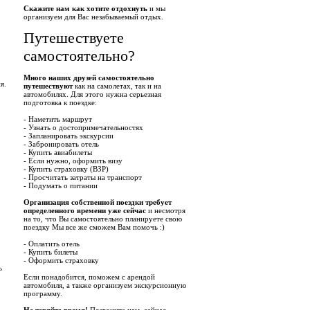
Скажите нам как хотите отдохнуть
и мы
организуем для Вас незабываемый отдых.
Путешествуете
самостоятельно?
Много наших друзей самостоятельно
я.
путешествуют
как на самолетах, так и на
автомобилях. Для этого нужна серьезная
подготовка к поездке:
- Наметить маршрут
- Узнать о достопримечательностях
- Запланировать экскурсии
- Забронировать отель
- Купить авиабилеты
- Если нужно, оформить визу
- Купить страховку (ВЗР)
- Просчитать затраты на транспорт
- Подумать о питании
Организация собственной поездки требует
определенного времени уже сейчас
и несмотря
.
на то, что Вы самостоятельно планируете свою
поездку Мы все же сможем Вам помочь :)
- Оплатить отель
- Купить билеты
- Оформить страховку
ь
Если понадобится, поможем с арендой
автомобиля, а также организуем экскурсионную
программу.