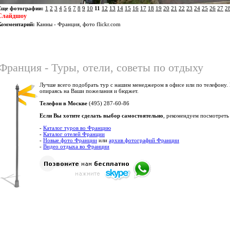
Еще фотографии:
1
2
3
4
5
6
7
8
9
10
11
12
13
14
15
16
17
18
19
20
21
22
23
24
25
26
27
2
Слайдшоу
Комментарий:
Канны - Франция, фото flickr.com
Франция - Туры, отели, советы по отдыху
Лучше всего подобрать тур с нашим менеджером в офисе или по телефону.
опираясь на Ваши пожелания и бюджет.
Телефон в Москве
(495) 287-60-86
Если Вы хотите сделать выбор самостоятельно
, рекомендуем посмотреть
-
Каталог туров во Францию
-
Каталог отелей Франции
-
Новые фото Франции
или
архив фотографий Франции
-
Видео отдыха во Франции