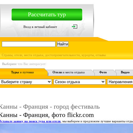
Рассчитать тур
Вход в личный кабинет
Страны, отели, места отдыха, достопримечательности, курорты, отзывы
Выберите
что Вас интересует:
Туры
и путевки
Отели
и места отдыха
Фото
Видео
Канны - Франция - город фестиваль
Канны - Франция, фото flickr.com
Оставьте заявку на поиск тура или отеля
, мы выберем и предложим лучшие варианты отды