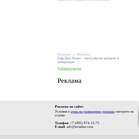
Испания / о. Майорка
Cala Sant Vicenc - прогулка по курорту и
побережью
Добавить видео
Реклама
Реклама на сайте:
Условия и
цены на размещение рекламы
смотрите по
ссылке.
Телефон
: +7 (495) 974-15-75
E-mail
: adv@avialine.com