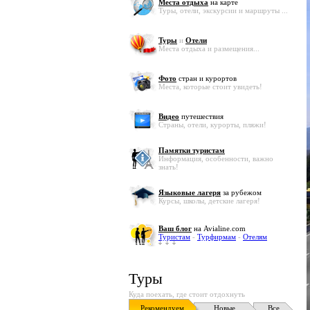
Места отдыха
на карте
Туры, отели, экскурсии и маршруты ...
Туры
и
Отели
Места отдыха и размещения...
Фото
стран и курортов
Места, которые стоит увидеть!
Видео
путешествия
Страны, отели, курорты, пляжи!
Памятки туристам
Информация, особенности, важно
знать!
Языковые лагеря
за рубежом
Курсы, школы, детские лагеря!
Ваш блог
на Avialine.com
Туристам
-
Турфирмам
-
Отелям
Туры
Куда поехать, где стоит отдохнуть
Рекомендуем
Новые
Все