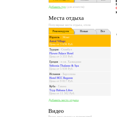
Добавить тур
(для агентств)
Места отдыха
Популярные места отдыха, отели
Рекомендуем
Новые
Все
Израиль
-
Эйлат
Astral Village
Цена от 3 636 Руб.
Турция
-
Стамбул
Flower Palace Hotel
Цена от 3 333 Руб.
Греция
-
п-ов. Халкидики
Sithonia Thalasso & Spa
Цена от 5 939 Руб.
Испания
-
Барселона
Hotel HCC Regente
Цена от 9 817 Руб.
Куба
-
Гавана
Tryp Habana Libre
Цена от 11 502 Руб.
Добавить место отдыха
Видео
Видео мест отдыха и путешествий