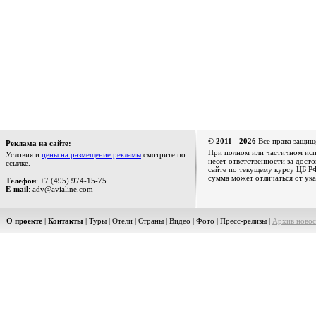
© 2011 - 2026
Все права защищ
Реклама на сайте:
При полном или частичном испо
Условия и
цены на размещение рекламы
смотрите по
несет ответственности за дост
ссылке.
сайте по текущему курсу ЦБ РФ
сумма может отличаться от ука
Телефон
: +7 (495) 974-15-75
E-mail
: adv@avialine.com
О проекте
|
Контакты
|
Туры
|
Отели
|
Страны
|
Видео
|
Фото
|
Пресс-релизы
|
Архив новос