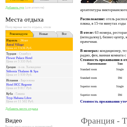
Добавить тур
(для агентств)
архитектуры викторианского
Места отдыха
Расположение:
отель распол
пляжа, в 15-ти минутах езды
Популярные места отдыха, отели
В отеле:
63 номера, ресторан
Рекомендуем
Новые
Все
(неподалеку), бизнес-центр, 
Израиль
-
Эйлат
прачечная.
Astral Village
Цена от 3 636 Руб.
В номерах:
кондиционер, тел
Турция
-
Стамбул
радио, фен, ванная комната с
Flower Palace Hotel
Стоимость проживания в от
Цена от 3 333 Руб.
Наименование
Тип
Греция
-
п-ов. Халкидики
Standard room
Single
Sithonia Thalasso & Spa
Цена от 5 939 Руб.
Standard room
Dbl
Испания
-
Барселона
Hotel HCC Regente
Superior room
Single
Цена от 9 817 Руб.
Куба
-
Гавана
Superior room
Dbl
Tryp Habana Libre
Стоимость проживания уточ
Цена от 11 502 Руб.
Добавить место отдыха
Франция - Т
Видео
Видео мест отдыха и путешествий