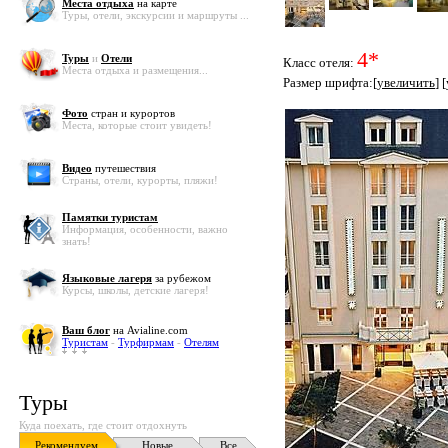
Места отдыха
на карте
Туры, отели, экскурсии и маршруты ...
4*
Туры
и
Отели
Класс отеля:
Места отдыха и размещения...
Размер шрифта:[
увеличить
] [
Фото
стран и курортов
Места, которые стоит увидеть!
Видео
путешествия
Страны, отели, курорты, пляжи!
Памятки туристам
Информация, особенности, важно
знать!
Языковые лагеря
за рубежом
Курсы, школы, детские лагеря!
Ваш блог
на Avialine.com
Туристам
-
Турфирмам
-
Отелям
Туры
Куда поехать, где стоит отдохнуть
Рекомендуем
Новые
Все