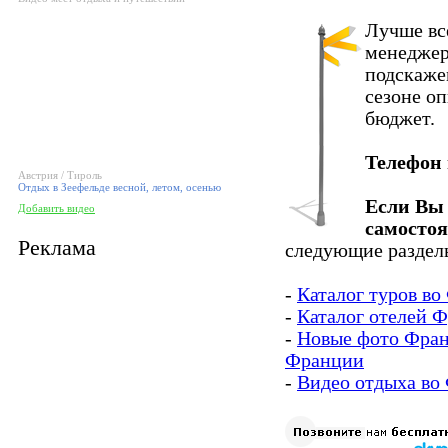
Лучше вс
менеджер
подскаже
сезоне о
бюджет.
Телефон
Австрия / Тироль
Отдых в Зеефельде весной, летом, осенью
Если Вы 
Добавить видео
самосто
Реклама
следующие разделы
-
Каталог туров в
-
Каталог отелей 
-
Новые фото Фра
Франции
-
Видео отдыха во