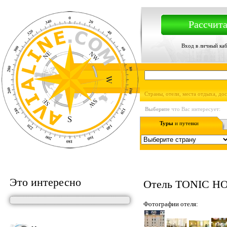
Рассчита
Вход в личный ка
Страны, отели, места отдыха, до
Выберите
что Вас интересует:
Туры
и путевки
Это интересно
Отель TONIC H
Фотографии отеля: