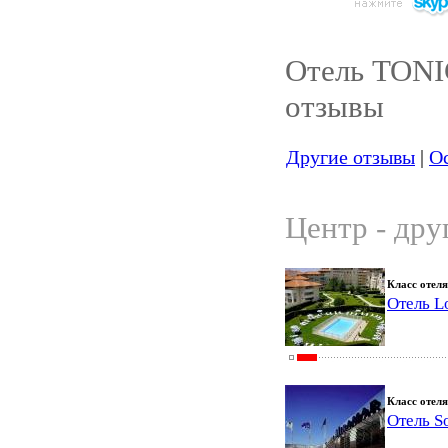
Отель TON
отзывы
Другие отзывы
|
Ос
Центр - дру
Класс отеля
Отель L
Класс отеля
Отель So