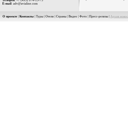
Телефон
: +7 (495) 974-15-75
E-mail
: adv@avialine.com
О проекте
|
Контакты
|
Туры
|
Отели
|
Страны
|
Видео
|
Фото
|
Пресс-релизы
|
Архив новос