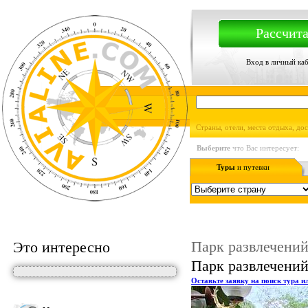
Рассчита
Вход в личный ка
Страны, отели, места отдыха, до
Выберите
что Вас интересует:
Туры
и путевки
Парк развлечений
Это интересно
Парк развлечений 
Оставьте заявку на поиск тура и