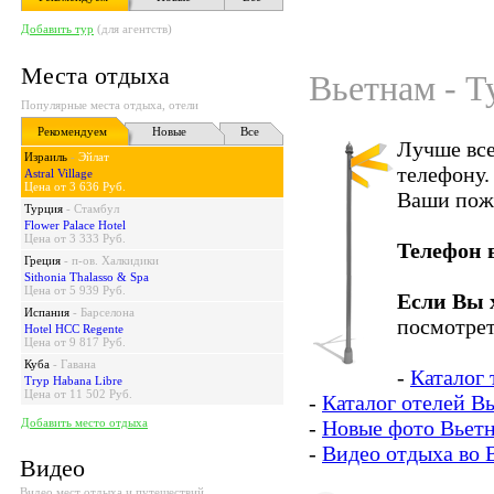
Добавить тур
(для агентств)
Места отдыха
Вьетнам - Т
Популярные места отдыха, отели
Рекомендуем
Новые
Все
Лучше все
Израиль
-
Эйлат
телефону.
Astral Village
Цена от 3 636 Руб.
Ваши пож
Турция
-
Стамбул
Flower Palace Hotel
Цена от 3 333 Руб.
Телефон 
Греция
-
п-ов. Халкидики
Sithonia Thalasso & Spa
Цена от 5 939 Руб.
Если Вы 
Испания
-
Барселона
посмотрет
Hotel HCC Regente
Цена от 9 817 Руб.
Куба
-
Гавана
-
Каталог 
Tryp Habana Libre
Цена от 11 502 Руб.
-
Каталог отелей В
Добавить место отдыха
-
Новые фото Вьет
-
Видео отдыха во 
Видео
Видео мест отдыха и путешествий