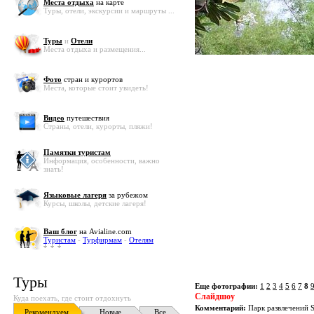
Места отдыха
на карте
Туры, отели, экскурсии и маршруты ...
Туры
и
Отели
Места отдыха и размещения...
Фото
стран и курортов
Места, которые стоит увидеть!
Видео
путешествия
Страны, отели, курорты, пляжи!
Памятки туристам
Информация, особенности, важно
знать!
Языковые лагеря
за рубежом
Курсы, школы, детские лагеря!
Ваш блог
на Avialine.com
Туристам
-
Турфирмам
-
Отелям
Туры
Еще фотографии:
1
2
3
4
5
6
7
8
Слайдшоу
Куда поехать, где стоит отдохнуть
Комментарий:
Парк развлечений Su
Рекомендуем
Новые
Все