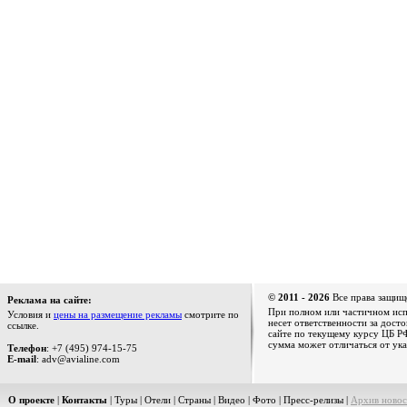
© 2011 - 2026
Все права защищ
Реклама на сайте:
При полном или частичном испо
Условия и
цены на размещение рекламы
смотрите по
несет ответственности за дост
ссылке.
сайте по текущему курсу ЦБ РФ
сумма может отличаться от ука
Телефон
: +7 (495) 974-15-75
E-mail
: adv@avialine.com
О проекте
|
Контакты
|
Туры
|
Отели
|
Страны
|
Видео
|
Фото
|
Пресс-релизы
|
Архив новос