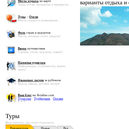
Места отдыха
на карте
варианты отдыха и
Туры, отели, экскурсии и маршруты ...
Туры
и
Отели
Места отдыха и размещения...
Фото
стран и курортов
Места, которые стоит увидеть!
Видео
путешествия
Страны, отели, курорты, пляжи!
Памятки туристам
Информация, особенности, важно
знать!
Языковые лагеря
за рубежом
Курсы, школы, детские лагеря!
Ваш блог
на Avialine.com
Туристам
-
Турфирмам
-
Отелям
Туры
Куда поехать, где стоит отдохнуть
Рекомендуем
Новые
Все