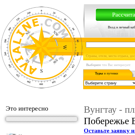
Рассчита
Вход в личный ка
Страны, отели, места отдыха, до
Выберите
что Вас интересует:
Туры
и путевки
Вунгтау - п
Это интересно
Побережье В
Оставьте заявку н