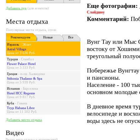
Еще фотографии:
Добавить тур
(для агентств)
Слайдшоу
Комментарий:
Поб
Места отдыха
Популярные места отдыха, отели
Рекомендуем
Новые
Все
Вунг Тау или Мыс 
Израиль
-
Эйлат
востоку от Хошими
Astral Village
Цена от 3 636 Руб.
треугольный полуос
Турция
-
Стамбул
Flower Palace Hotel
Цена от 3 333 Руб.
Побережье Вунгтау
Греция
-
п-ов. Халкидики
и пансионы.
Sithonia Thalasso & Spa
Цена от 5 939 Руб.
Население - 100 тыс
Испания
-
Барселона
основном молодые 
Hotel HCC Regente
Цена от 9 817 Руб.
Куба
-
Гавана
В дневное время т
Tryp Habana Libre
Цена от 11 502 Руб.
велосипеде и восхо
воды здесь не опус
Добавить место отдыха
Видео
Видео мест отдыха и путешествий