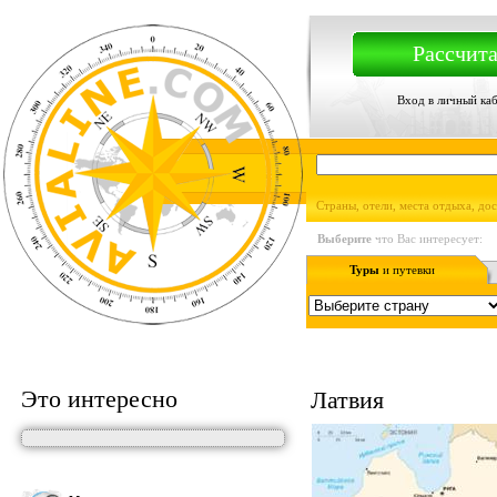
Рассчита
Вход в личный ка
Страны, отели, места отдыха, до
Выберите
что Вас интересует:
Туры
и путевки
Это интересно
Латвия