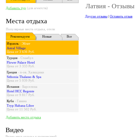
Латвия - Отзывы
Добавить тур
(для агентств)
Другие отзывы
|
Оставить отзыв
Места отдыха
Популярные места отдыха, отели
Рекомендуем
Новые
Все
Израиль
-
Эйлат
Astral Village
Цена от 3 636 Руб.
Турция
-
Стамбул
Flower Palace Hotel
Цена от 3 333 Руб.
Греция
-
п-ов. Халкидики
Sithonia Thalasso & Spa
Цена от 5 939 Руб.
Испания
-
Барселона
Hotel HCC Regente
Цена от 9 817 Руб.
Куба
-
Гавана
Tryp Habana Libre
Цена от 11 502 Руб.
Добавить место отдыха
Видео
Видео мест отдыха и путешествий