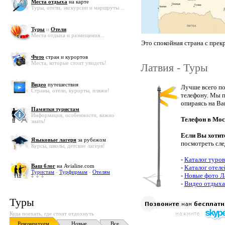
Места отдыха
на карте
Туры, отели, экскурсии и маршруты ...
Туры
и
Отели
Места отдыха и размещения...
Это спокойная страна с пре
Фото
стран и курортов
Места, которые стоит увидеть!
Латвия - Туры
Видео
путешествия
Лучше всего по
Страны, отели, курорты, пляжи!
телефону. Мы п
опираясь на Ва
Памятки туристам
Информация, особенности, важно
Телефон в Мос
знать!
Если Вы хотит
Языковые лагеря
за рубежом
посмотреть сл
Курсы, школы, детские лагеря!
-
Каталог туров
Ваш блог
на Avialine.com
-
Каталог отеле
Туристам
-
Турфирмам
-
Отелям
-
Новые фото Л
-
Видео отдыха
Туры
Куда поехать, где стоит отдохнуть
Рекомендуем
Новые
Все