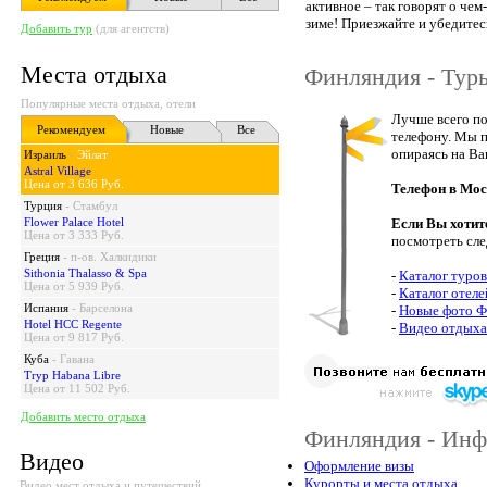
активное – так говорят о чем
зиме! Приезжайте и убедитес
Добавить тур
(для агентств)
Места отдыха
Финляндия - Тур
Популярные места отдыха, отели
Лучше всего по
Рекомендуем
Новые
Все
телефону. Мы п
опираясь на Ва
Израиль
-
Эйлат
Astral Village
Цена от 3 636 Руб.
Телефон в Мос
Турция
-
Стамбул
Flower Palace Hotel
Если Вы хотит
Цена от 3 333 Руб.
посмотреть сл
Греция
-
п-ов. Халкидики
Sithonia Thalasso & Spa
-
Каталог туро
Цена от 5 939 Руб.
-
Каталог отел
Испания
-
Барселона
-
Новые фото Ф
Hotel HCC Regente
-
Видео отдыха
Цена от 9 817 Руб.
Куба
-
Гавана
Tryp Habana Libre
Цена от 11 502 Руб.
Добавить место отдыха
Финляндия - Инф
Видео
Оформление визы
Курорты и места отдыха
Видео мест отдыха и путешествий