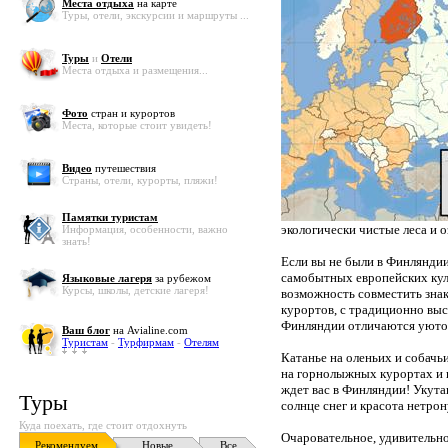
Места отдыха
на карте
Туры, отели, экскурсии и маршруты ...
Туры
и
Отели
Места отдыха и размещения...
Фото
стран и курортов
Места, которые стоит увидеть!
Видео
путешествия
Страны, отели, курорты, пляжи!
Памятки туристам
экологически чистые леса и о
Информация, особенности, важно
знать!
Если вы не были в Финляндии
самобытных европейских кул
Языковые лагеря
за рубежом
Курсы, школы, детские лагеря!
возможность совместить знак
курортов, с традиционно вы
Финляндии отличаются уюто
Ваш блог
на Avialine.com
Туристам
-
Турфирмам
-
Отелям
Катанье на оленьих и собачь
на горнолыжных курортах и 
ждет вас в Финляндии! Укут
Туры
солнце снег и красота нетр
Куда поехать, где стоит отдохнуть
Очаровательное, удивительно
Рекомендуем
Новые
Все