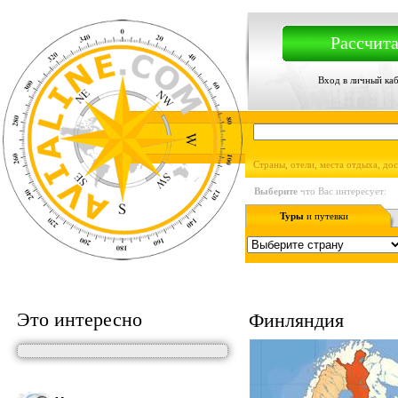
Рассчита
Вход в личный ка
Страны, отели, места отдыха, до
Выберите
что Вас интересует:
Туры
и путевки
Это интересно
Финляндия