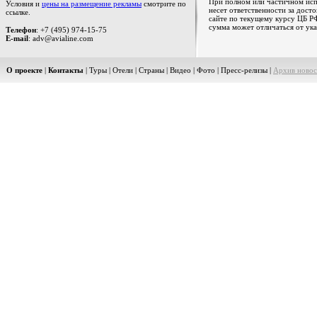
При полном или частичном испо
Условия и
цены на размещение рекламы
смотрите по
несет ответственности за дост
ссылке.
сайте по текущему курсу ЦБ РФ
сумма может отличаться от ука
Телефон
: +7 (495) 974-15-75
E-mail
: adv@avialine.com
О проекте
|
Контакты
|
Туры
|
Отели
|
Страны
|
Видео
|
Фото
|
Пресс-релизы
|
Архив новос