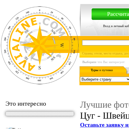
Рассчита
Вход в личный ка
Страны, отели, места отдыха, до
Выберите
что Вас интересует:
Туры
и путевки
Лучшие фот
Это интересно
Цуг - Швейц
Оставьте заявку н