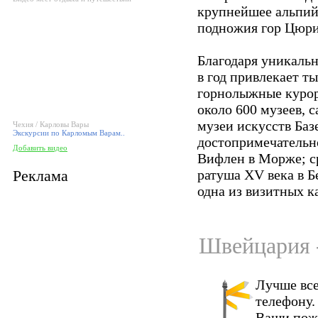
крупнейшее альпийс
подножия гор Цюрих
Благодаря уникаль
в год привлекает т
горнолыжные курор
около 600 музеев, 
музеи искусств Баз
Чехия / Карловы Вары
Экскурсии по Карломым Варам..
достопримечательно
Добавить видео
Вифлен в Морже; с
Реклама
ратуша XV века в Б
одна из визитных к
Швейцария -
Лучше все
телефону.
Ваши пож