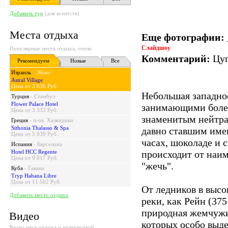
Добавить тур
(для агентств)
Места отдыха
Еще фотографии:
Слайдшоу
Популярные места отдыха, отели
Комментарий:
Цуг
Рекомендуем
Новые
Все
Израиль
-
Эйлат
Astral Village
Цена от 3 636 Руб.
Небольшая западно
Турция
-
Стамбул
Flower Palace Hotel
занимающими более
Цена от 3 333 Руб.
знаменитым нейтра
Греция
-
п-ов. Халкидики
Sithonia Thalasso & Spa
давно ставшим име
Цена от 5 939 Руб.
часах, шоколаде и 
Испания
-
Барселона
Hotel HCC Regente
происходит от наи
Цена от 9 817 Руб.
"жечь".
Куба
-
Гавана
Tryp Habana Libre
Цена от 11 502 Руб.
От ледников в высо
Добавить место отдыха
реки, как Рейн (37
природная жемчужи
Видео
которых особо выде
Видео мест отдыха и путешествий