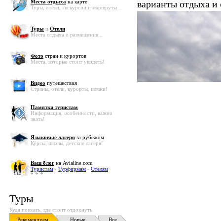
Места отдыха
на карте
варианты отдыха и
Туры, отели, экскурсии и маршруты ...
Туры
и
Отели
Места отдыха и размещения...
Фото
стран и курортов
Места, которые стоит увидеть!
Видео
путешествия
Страны, отели, курорты, пляжи!
Памятки туристам
Информация, особенности, важно
знать!
Языковые лагеря
за рубежом
Курсы, школы, детские лагеря!
Ваш блог
на Avialine.com
Туристам
-
Турфирмам
-
Отелям
Туры
Куда поехать, где стоит отдохнуть
Рекомендуем
Новые
Все