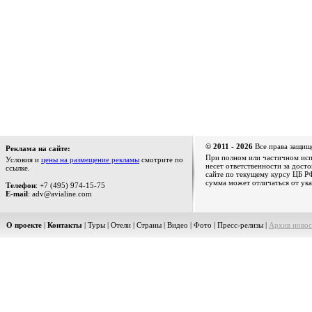
© 2011 - 2026
Все права защищ
Реклама на сайте:
При полном или частичном испо
Условия и
цены на размещение рекламы
смотрите по
несет ответственности за дост
ссылке.
сайте по текущему курсу ЦБ РФ
сумма может отличаться от ука
Телефон
: +7 (495) 974-15-75
E-mail
: adv@avialine.com
О проекте
|
Контакты
|
Туры
|
Отели
|
Страны
|
Видео
|
Фото
|
Пресс-релизы
|
Архив новос