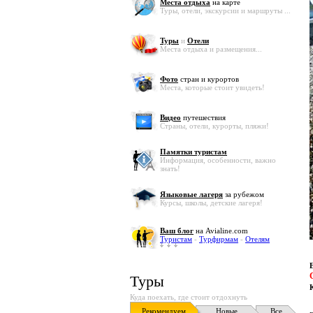
Места отдыха
на карте
Туры, отели, экскурсии и маршруты ...
Туры
и
Отели
Места отдыха и размещения...
Фото
стран и курортов
Места, которые стоит увидеть!
Видео
путешествия
Страны, отели, курорты, пляжи!
Памятки туристам
Информация, особенности, важно
знать!
Языковые лагеря
за рубежом
Курсы, школы, детские лагеря!
Ваш блог
на Avialine.com
Туристам
-
Турфирмам
-
Отелям
Туры
Куда поехать, где стоит отдохнуть
Рекомендуем
Новые
Все