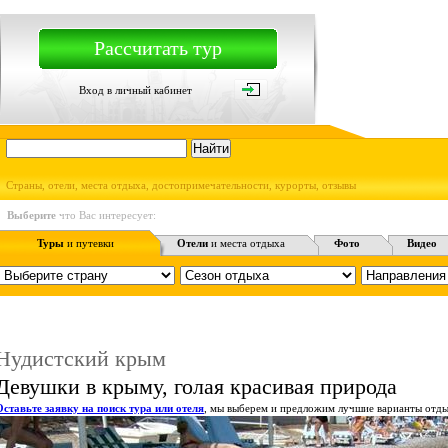
Рассчитать тур
Вход в личный кабинет
Страны, отели, места отдыха, достопримечательности, курорты, отзывы
Выберите
что Вас интересует:
Туры
и путевки
Отели
и места отдыха
Фото
Видео
Нудистский крым
Девушки в крыму, голая красивая природа
Оставьте заявку на поиск тура или отеля
, мы выберем и предложим лучшие варианты отды