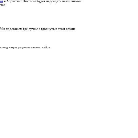
ов
в Хорватии. Никто не будет надоедать назойливыми
йчас
 Мы подскажем где лучше отдохнуть в этом сезоне
 следующие разделы нашего сайта: