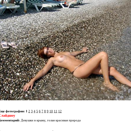
Еще фотографии:
1
2
3
4
5
6
7
8
9
10
11
12
Слайдшоу
Комментарий:
Девушки в крыму, голая красивая природа