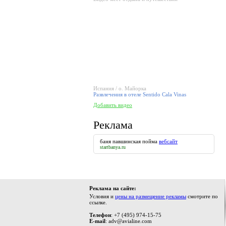
Испания / о. Майорка
Развлечения в отеле Sentido Cala Vinas
Добавить видео
Реклама
баня павшинская пойма
вебсайт
startbanya.ru
Реклама на сайте:
Условия и
цены на размещение рекламы
смотрите по
ссылке.
Телефон
: +7 (495) 974-15-75
E-mail
: adv@avialine.com