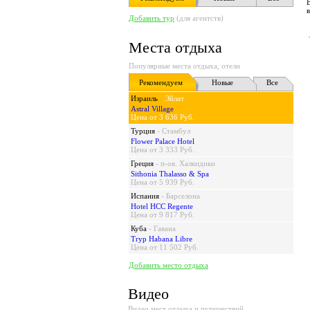
Добавить тур
(для агентств)
Места отдыха
Популярные места отдыха, отели
Рекомендуем
Новые
Все
Израиль
-
Эйлат
Astral Village
Цена от 3 636 Руб.
Турция
-
Стамбул
Flower Palace Hotel
Цена от 3 333 Руб.
Греция
-
п-ов. Халкидики
Sithonia Thalasso & Spa
Цена от 5 939 Руб.
Испания
-
Барселона
Hotel HCC Regente
Цена от 9 817 Руб.
Куба
-
Гавана
Tryp Habana Libre
Цена от 11 502 Руб.
Добавить место отдыха
Видео
Видео мест отдыха и путешествий