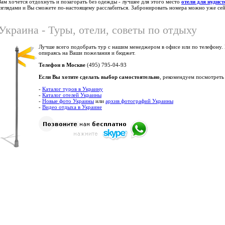
Вам хочется отдохнуть и позагорать без одежды - лучшее для этого место
отели для нудист
взглядами и Вы сможете по-настоящему расслабиться. Забронировать номера можно уже се
Украина - Туры, отели, советы по отдыху
Лучше всего подобрать тур с нашим менеджером в офисе или по телефону.
опираясь на Ваши пожелания и бюджет.
Телефон в Москве
(495) 795-04-93
Если Вы хотите сделать выбор самостоятельно
, рекомендуем посмотреть
-
Каталог туров в Украину
-
Каталог отелей Украины
-
Новые фото Украины
или
архив фотографий Украины
-
Видео отдыха в Украине