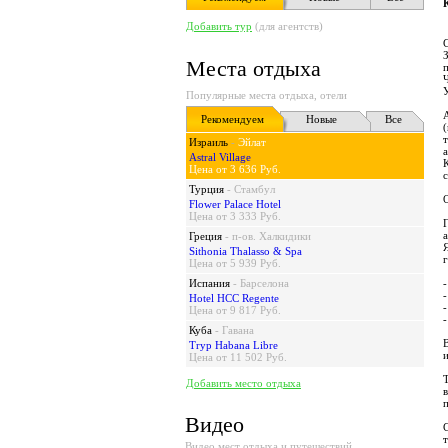
Добавить тур
(для агентств)
Места отдыха
Популярные места отдыха, отели
Рекомендуем
Новые
Все
Израиль
-
Эйлат
Astral Village
Цена от 3 636 Руб.
Турция
-
Стамбул
Flower Palace Hotel
Цена от 3 333 Руб.
Греция
-
п-ов. Халкидики
Sithonia Thalasso & Spa
Цена от 5 939 Руб.
Испания
-
Барселона
Hotel HCC Regente
Цена от 9 817 Руб.
Куба
-
Гавана
Tryp Habana Libre
Цена от 11 502 Руб.
Добавить место отдыха
Видео
Видео мест отдыха и путешествий