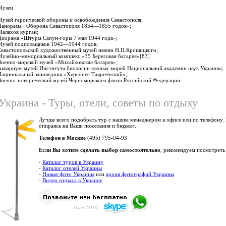
Музеи
Музей героической обороны и освобождения Севастополя;
Панорама «Оборона Севастополя 1854—1855 годов»;
Малахов курган;
Диорама «Штурм Сапун-горы 7 мая 1944 года»;
Музей подпольщиков 1942—1944 годов;
Севастопольский художественный музей имени Н.П.Крошицкого;
Музейно-мемориальный комплекс «35 Береговая батарея»[83]
Военно-морской музей «Михайловская батарея»;
Аквариум-музей Института биологии южных морей Национальной академии наук Украины;
Национальный заповедник «Херсонес Таврический»;
Военно-исторический музей Черноморского флота Российской Федерации.
Украина - Туры, отели, советы по отдыху
Лучше всего подобрать тур с нашим менеджером в офисе или по телефону.
опираясь на Ваши пожелания и бюджет.
Телефон в Москве
(495) 795-04-93
Если Вы хотите сделать выбор самостоятельно
, рекомендуем посмотреть
-
Каталог туров в Украину
-
Каталог отелей Украины
-
Новые фото Украины
или
архив фотографий Украины
-
Видео отдыха в Украине