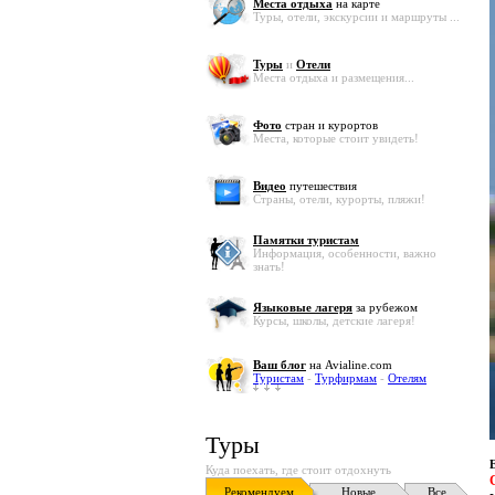
Места отдыха
на карте
Туры, отели, экскурсии и маршруты ...
Туры
и
Отели
Места отдыха и размещения...
Фото
стран и курортов
Места, которые стоит увидеть!
Видео
путешествия
Страны, отели, курорты, пляжи!
Памятки туристам
Информация, особенности, важно
знать!
Языковые лагеря
за рубежом
Курсы, школы, детские лагеря!
Ваш блог
на Avialine.com
Туристам
-
Турфирмам
-
Отелям
Туры
Куда поехать, где стоит отдохнуть
Рекомендуем
Новые
Все