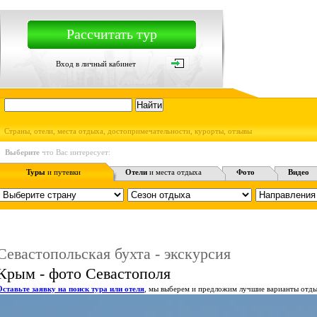
Рассчитать тур
Вход в личный кабинет
Страны, отели, места отдыха, достопримечательности, курорты, отзывы
Выберите
что Вас интересует:
Туры
и путевки
Отели
и места отдыха
Фото
Видео
Севастопольская бухта - экскурсия
Крым - фото Севастополя
Оставьте заявку на поиск тура или отеля
, мы выберем и предложим лучшие варианты отды