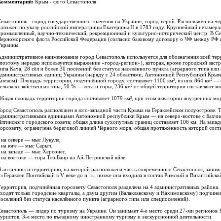
Комментарий:
Крым - фото Севастополя
Севастополь - город государственного значения на Украине, город-герой. Расположен на 
Заложен по указу российской императрицы Екатерины II в 1783 году. Крупнейший незамер
промышленный, научно-технический, рекреационный и культурно-исторический центр. В Се
Черноморского флота Российской Федерации (согласно базовому договору о ЧФ между РФ 
Украины.
Административное наименование город Севастополь используется для обозначения всей те
(поэтому нередко используется выражение «город-регион»), которая, кроме городской заст
типа Кача, 28 сёл и более 30 поселений без статуса населённого пункта (аграрного типа или
административных единиц Украины (наряду с 24 областями, Автономной Республикой Кры
Киевом). Площадь территории, подчинённой городу, составляет 1100 км², из них 864 км² —
сельскохозяйственная зона, 50 % — леса и горы; 236 км² от общей территории составляют м
Общая площадь территории города составляет 1079 км², при этом акватории внутренних мор
Город Севастополь расположен в юго-западной части Крыма на Гераклейском полуострове. 
административными единицами Автономной республики Крым — на северо-востоке с Бахчис
Ялтинского городского совета; общая длина сухопутных границ составляет 106 км. На запа
горсовету, ограничена береговой линией Чёрного моря, общая протяжённость которой соста
- на севере — мыс Лукулл,
- на юге — мыс Сарыч,
- на западе — мыс Херсонес,
- на востоке — гора Тез-Баир на Ай-Петринской яйле.
В античности территорию, на которой расположена часть современного Севастополя, заним
из Гераклеи Понтийской в V веке до н. э.; позже она входила в состав Римской и Византийск
Территория, подчинённая горсовету Севастополя разделена на 4 административных района. 
входят только городские кварталы, а двум другим (Балаклавскому и Нахимовскому) подчине
поселений без статуса населённого пункта (аграрного типа или спецпоселений).
Севастополь — лидер по туризму на Украине. Он занимает 4-е место среди 27-ми регионов 
туристов, 3-е место по въездному иностранному туризму и экскурсионной деятельности.