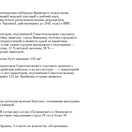
черноморском побережье Крымского полуострова.
зающий морской торговый и рыбный порт,
вастополе расположена военно-морская база
и Украиной, действующему до 2042 года) и ВМС
рритории, подчинённой Севастопольскому горсовету
ройки, включает: город Инкерман, посёлок городского
 спецпоселений) и является одной из первичных
м и ещё одним городом центрального подчинения —
 суша, 12 % которой заселены, 38 % —
орские акватории.
ских бухт занимают 216 км².
Территория Севастопольского горсовета граничит с
арайским районом, а на юго-востоке — с территорией
де и юге территория, подчинённая Севастопольскому
вляет 152 км. Крайними точками являются:
ала греческая колония Херсонес, основанная выходцами
ой империй.
В состав двух из них (Гагаринского и Ленинского)
ны также окружающие город 28 сел и более 30
Украины, 3-е место по количеству обслуженных