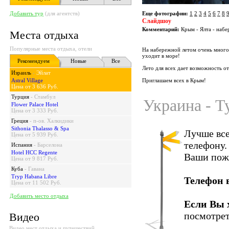
Добавить тур
(для агентств)
Еще фотографии:
1
2
3
4
5
6
7
8
Слайдшоу
Комментарий:
Крым - Ялта - набе
Места отдыха
Популярные места отдыха, отели
На набережной летом очень много 
уходит в море!
Рекомендуем
Новые
Все
Лето для всех дает возможность о
Израиль
-
Эйлат
Astral Village
Приглашаем всех в Крым!
Цена от 3 636 Руб.
Турция
-
Стамбул
Украина - Т
Flower Palace Hotel
Цена от 3 333 Руб.
Греция
-
п-ов. Халкидики
Sithonia Thalasso & Spa
Лучше все
Цена от 5 939 Руб.
телефону.
Испания
-
Барселона
Hotel HCC Regente
Ваши пож
Цена от 9 817 Руб.
Куба
-
Гавана
Tryp Habana Libre
Телефон 
Цена от 11 502 Руб.
Добавить место отдыха
Если Вы 
посмотрет
Видео
Видео мест отдыха и путешествий