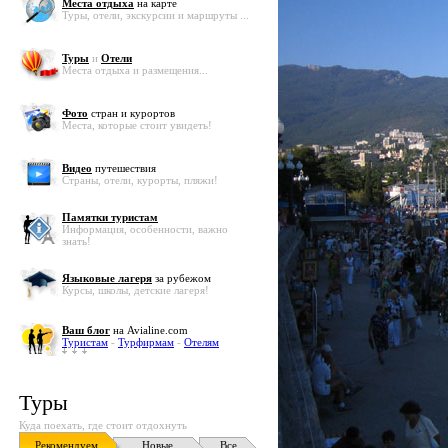
Места отдыха
на карте
Туры, отели, экскурсии и маршруты ...
Туры
и
Отели
Места отдыха и размещения...
Фото
стран и курортов
Места, которые стоит увидеть!
Видео
путешествия
Страны, отели, курорты, пляжи!
Памятки туристам
Информация, особенности, важно
знать!
Языковые лагеря
за рубежом
Курсы, школы, детские лагеря!
Ваш блог
на Avialine.com
Туристам
-
Турфирмам
-
Отелям
Туры
Куда поехать, где стоит отдохнуть
Рекомендуем
Новые
Все