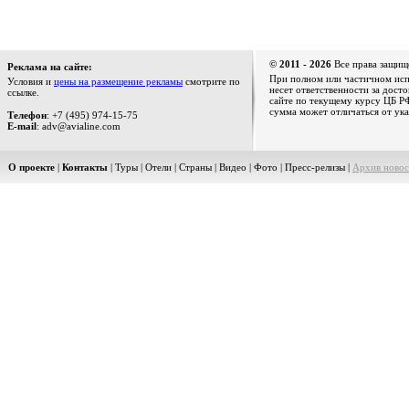
© 2011 - 2026
Все права защищ
Реклама на сайте:
При полном или частичном испо
Условия и
цены на размещение рекламы
смотрите по
несет ответственности за дост
ссылке.
сайте по текущему курсу ЦБ РФ
сумма может отличаться от ука
Телефон
: +7 (495) 974-15-75
E-mail
: adv@avialine.com
О проекте
|
Контакты
|
Туры
|
Отели
|
Страны
|
Видео
|
Фото
|
Пресс-релизы
|
Архив новос