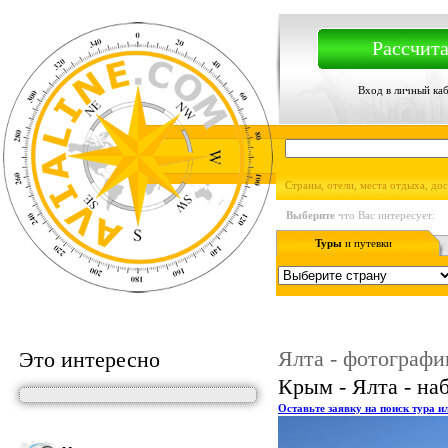
Рассчита
Вход в личный ка
Страны, отели, места отдыха, до
Выберите
что Вас интересует:
Туры
и путевки
Ялта - фотографи
Это интересно
Крым - Ялта - на
Оставьте заявку на поиск тура и