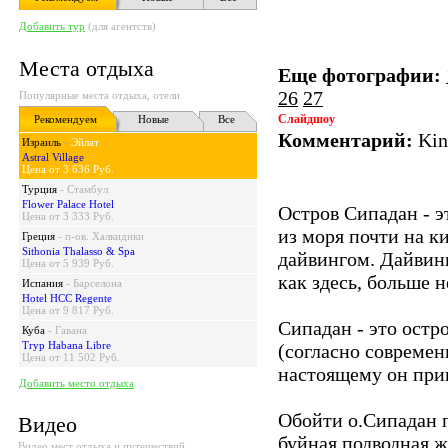
Добавить тур
(для агентств)
Места отдыха
Еще фотографии:
26
27
Популярные места отдыха, отели
Слайдшоу
Рекомендуем
Новые
Все
Комментарий:
Kin
Израиль
-
Эйлат
Astral Village
Цена от 3 636 Руб.
Турция
-
Стамбул
Flower Palace Hotel
Остров Сипадан - э
Цена от 3 333 Руб.
из моря почти на к
Греция
-
п-ов. Халкидики
Sithonia Thalasso & Spa
дайвингом. Дайвинг
Цена от 5 939 Руб.
как здесь, больше 
Испания
-
Барселона
Hotel HCC Regente
Цена от 9 817 Руб.
Сипадан - это остр
Куба
-
Гавана
Tryp Habana Libre
(согласно современ
Цена от 11 502 Руб.
настоящему он при
Добавить место отдыха
Обойти о.Сипадан п
Видео
буйная подводная ж
Видео мест отдыха и путешествий