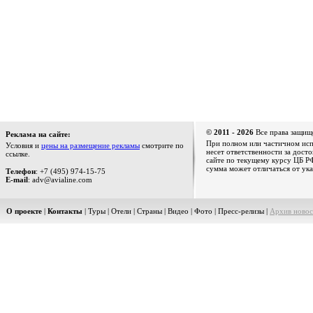
© 2011 - 2026
Все права защищ
Реклама на сайте:
При полном или частичном испо
Условия и
цены на размещение рекламы
смотрите по
несет ответственности за дост
ссылке.
сайте по текущему курсу ЦБ РФ
сумма может отличаться от ука
Телефон
: +7 (495) 974-15-75
E-mail
: adv@avialine.com
О проекте
|
Контакты
|
Туры
|
Отели
|
Страны
|
Видео
|
Фото
|
Пресс-релизы
|
Архив новос