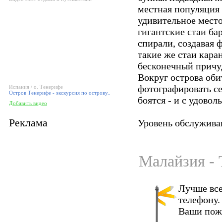
местная популяция 
удивительное место
гигантские стаи ба
спирали, создавая 
такие же стаи кара
бесконечный причу
Вокруг острова оби
фотографировать се
Испания / о. Тенерифе
Остров Тенерифе - экскурсия по острову..
боятся - и с удово
Добавить видео
Реклама
Уровень обслуживан
Малайзия - 
Лучше все
телефону.
Ваши пож