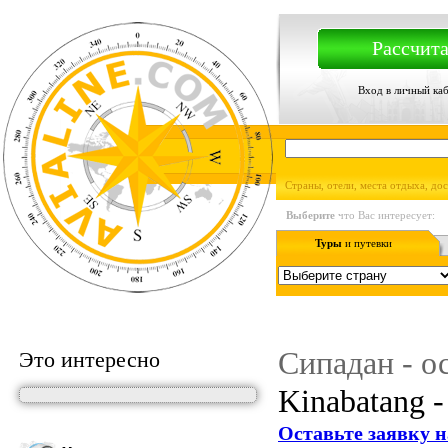
Рассчита
Вход в личный ка
Страны, отели, места отдыха, до
Выберите
что Вас интересует:
Туры
и путевки
Сипадан - о
Это интересно
Kinabatang -
Оставьте заявку н