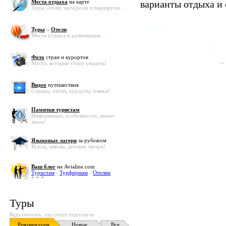
Места отдыха
на карте
варианты отдыха и
Туры, отели, экскурсии и маршруты ...
Туры
и
Отели
Места отдыха и размещения...
Фото
стран и курортов
Места, которые стоит увидеть!
Видео
путешествия
Страны, отели, курорты, пляжи!
Памятки туристам
Информация, особенности, важно
знать!
Языковые лагеря
за рубежом
Курсы, школы, детские лагеря!
Ваш блог
на Avialine.com
Туристам
-
Турфирмам
-
Отелям
Туры
Куда поехать, где стоит отдохнуть
Рекомендуем
Новые
Все