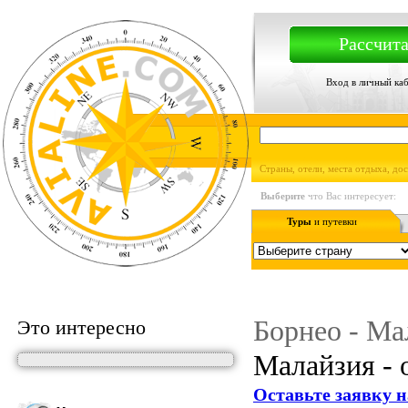
Рассчита
Вход в личный ка
Страны, отели, места отдыха, до
Выберите
что Вас интересует:
Туры
и путевки
Борнео - Ма
Это интересно
Малайзия - о
Оставьте заявку н