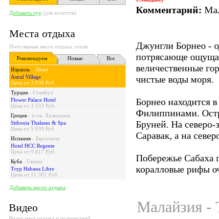
Комментарий:
Мал
Добавить тур
(для агентств)
Места отдыха
Джунгли Борнео - о
Популярные места отдыха, отели
потрясающе ощущае
Рекомендуем
Новые
Все
величественные го
Израиль
-
Эйлат
Astral Village
чистые воды моря.
Цена от 3 636 Руб.
Турция
-
Стамбул
Борнео находится 
Flower Palace Hotel
Цена от 3 333 Руб.
Филиппинами. Остр
Греция
-
п-ов. Халкидики
Бруней. На северо-
Sithonia Thalasso & Spa
Цена от 5 939 Руб.
Саравак, а на север
Испания
-
Барселона
Hotel HCC Regente
Цена от 9 817 Руб.
Побережье Сабаха п
Куба
-
Гавана
коралловые рифы о
Tryp Habana Libre
Цена от 11 502 Руб.
Добавить место отдыха
Малайзия - 
Видео
Видео мест отдыха и путешествий