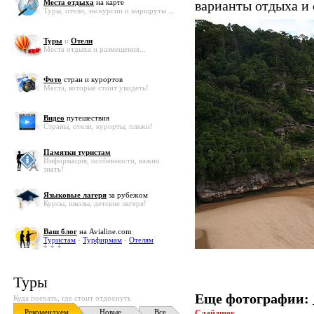
Места отдыха
на карте
варианты отдыха и
Туры, отели, экскурсии и маршруты ...
Туры
и
Отели
Места отдыха и размещения...
Фото
стран и курортов
Места, которые стоит увидеть!
Видео
путешествия
Страны, отели, курорты, пляжи!
Памятки туристам
Информация, особенности, важно
знать!
Языковые лагеря
за рубежом
Курсы, школы, детские лагеря!
Ваш блог
на Avialine.com
Туристам
-
Турфирмам
-
Отелям
Туры
Еще фотографии:
Куда поехать, где стоит отдохнуть
Рекомендуем
Новые
Все
Слайдшоу