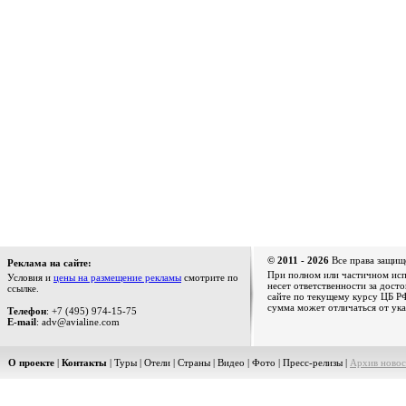
© 2011 - 2026
Все права защищ
Реклама на сайте:
При полном или частичном испо
Условия и
цены на размещение рекламы
смотрите по
несет ответственности за дост
ссылке.
сайте по текущему курсу ЦБ РФ
сумма может отличаться от ука
Телефон
: +7 (495) 974-15-75
E-mail
: adv@avialine.com
О проекте
|
Контакты
|
Туры
|
Отели
|
Страны
|
Видео
|
Фото
|
Пресс-релизы
|
Архив новос