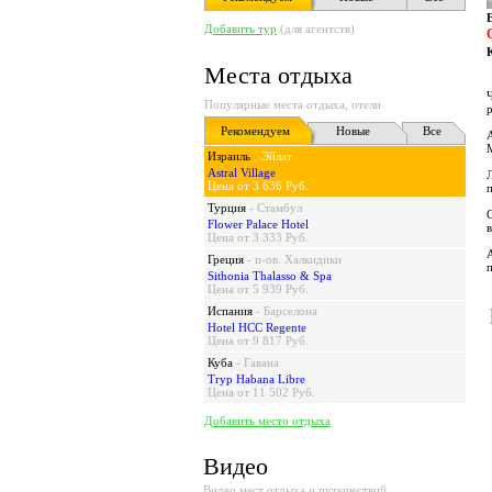
Добавить тур
(для агентств)
Места отдыха
Популярные места отдыха, отели
Рекомендуем
Новые
Все
Израиль
-
Эйлат
Astral Village
Цена от 3 636 Руб.
Турция
-
Стамбул
Flower Palace Hotel
Цена от 3 333 Руб.
Греция
-
п-ов. Халкидики
Sithonia Thalasso & Spa
Цена от 5 939 Руб.
Испания
-
Барселона
Hotel HCC Regente
Цена от 9 817 Руб.
Куба
-
Гавана
Tryp Habana Libre
Цена от 11 502 Руб.
Добавить место отдыха
Видео
Видео мест отдыха и путешествий