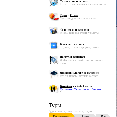
Места отдыха
на карте
Туры, отели, экскурсии и маршруты ...
Туры
и
Отели
Места отдыха и размещения...
Фото
стран и курортов
Места, которые стоит увидеть!
Видео
путешествия
Страны, отели, курорты, пляжи!
Памятки туристам
Информация, особенности, важно
знать!
Языковые лагеря
за рубежом
Курсы, школы, детские лагеря!
Ваш блог
на Avialine.com
Туристам
-
Турфирмам
-
Отелям
Туры
Куда поехать, где стоит отдохнуть
Рекомендуем
Новые
Все