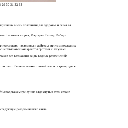
8
29
30
31
32
33
 признаны очень полезными для здоровья и лечат от
ева Елизавета вторая, Маргарет Тэтчер, Роберт
т приезжающих - яхтсмены и дайверы, притом последних
 с необыкновенной красоты гротами и лагунами.
дложат все возможные виды водных развлечений:
тличие от белопесчанных пляжей всего острова, здесь
 Мы подскажем где лучше отдохнуть в этом сезоне
 следующие разделы нашего сайта: