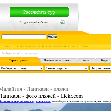
Рассчитать тур
Вход в личный кабинет
Страны, отели, места отдыха, достопримечательности, курорты, отзывы
Выберите
что Вас интересует:
Туры
и путевки
Отели
и места отдыха
Фото
Видео
Малайзия - Лангкави - пляжи
Лангкави - фото пляжей - flickr.com
Оставьте заявку на поиск тура или отеля
, мы выберем и предложим лучшие варианты отды