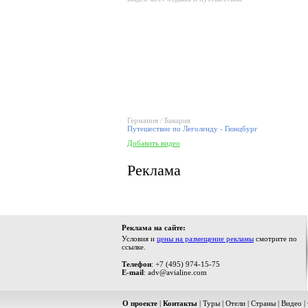
Германия / Бавария
Путешествие по Леголенду - Гюнцбург
Добавить видео
Реклама
Реклама на сайте:
Условия и
цены на размещение рекламы
смотрите по
ссылке.
Телефон
: +7 (495) 974-15-75
E-mail
: adv@avialine.com
О проекте
|
Контакты
|
Туры
|
Отели
|
Страны
|
Видео
|