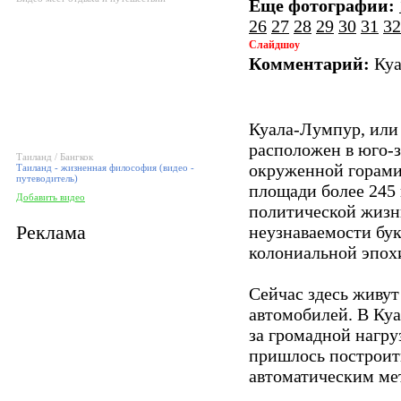
Еще фотографии:
26
27
28
29
30
31
32
Слайдшоу
Комментарий:
Куа
Куала-Лумпур, или 
расположен в юго-з
Таиланд / Бангкок
окруженной горами
Таиланд - жизненная философия (видео -
путеводитель)
площади более 245 
Добавить видео
политической жизни
Реклама
неузнаваемости бук
колониальной эпохи
Сейчас здесь живут
автомобилей. В Куа
за громадной нагруз
пришлось построить
автоматическим ме