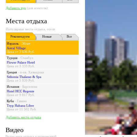
Добавить тур
(для агентств)
Места отдыха
Популярные места отдыха, отели
Рекомендуем
Новые
Все
Израиль
-
Эйлат
Astral Village
Цена от 3 636 Руб.
Турция
-
Стамбул
Flower Palace Hotel
Цена от 3 333 Руб.
Греция
-
п-ов. Халкидики
Sithonia Thalasso & Spa
Цена от 5 939 Руб.
Испания
-
Барселона
Hotel HCC Regente
Цена от 9 817 Руб.
Куба
-
Гавана
Tryp Habana Libre
Цена от 11 502 Руб.
Добавить место отдыха
Видео
Видео мест отдыха и путешествий