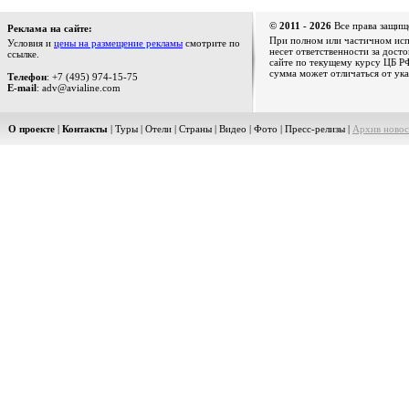
© 2011 - 2026
Все права защищ
Реклама на сайте:
При полном или частичном испо
Условия и
цены на размещение рекламы
смотрите по
несет ответственности за дост
ссылке.
сайте по текущему курсу ЦБ РФ
сумма может отличаться от ука
Телефон
: +7 (495) 974-15-75
E-mail
: adv@avialine.com
О проекте
|
Контакты
|
Туры
|
Отели
|
Страны
|
Видео
|
Фото
|
Пресс-релизы
|
Архив новос