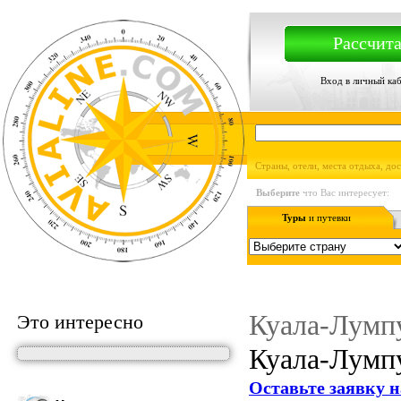
Рассчита
Вход в личный ка
Страны, отели, места отдыха, до
Выберите
что Вас интересует:
Туры
и путевки
Куала-Лумпу
Это интересно
Куала-Лумпу
Оставьте заявку н