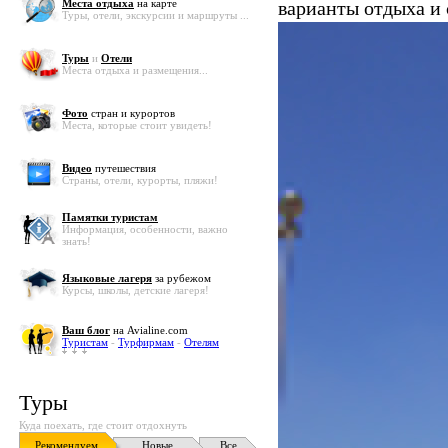
Места отдыха
на карте
варианты отдыха и
Туры, отели, экскурсии и маршруты ...
Туры
и
Отели
Места отдыха и размещения...
Фото
стран и курортов
Места, которые стоит увидеть!
Видео
путешествия
Страны, отели, курорты, пляжи!
Памятки туристам
Информация, особенности, важно
знать!
Языковые лагеря
за рубежом
Курсы, школы, детские лагеря!
Ваш блог
на Avialine.com
Туристам
-
Турфирмам
-
Отелям
Туры
Куда поехать, где стоит отдохнуть
Рекомендуем
Новые
Все