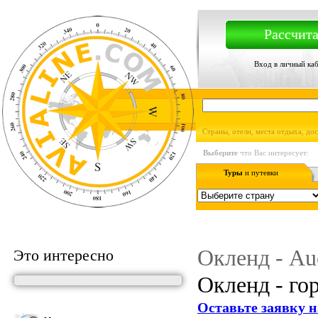
Рассчита
Вход в личный ка
Страны, отели, места отдыха, до
Выберите
что Вас интересует:
Туры
и путевки
Окленд - Au
Это интересно
Окленд - го
Оставьте заявку н