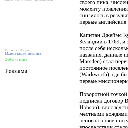
своего пика, числе
моменту появления
снизилось в резул
первые английские
Капитан Джеймс Кук
Зеландии в 1769, и 
после себя несколь
Испания / Мадрид
названия, данные 
Мадрид глазами испанцев..
Добавить видео
Marsden) стал перв
постоянное поселен
Реклама
(Warkworth), где б
первые миссионеры
Поворотной точкой 
подписан договор В
Hobson), впоследст
местными вождями 
основал новое посе
впоследствии стал