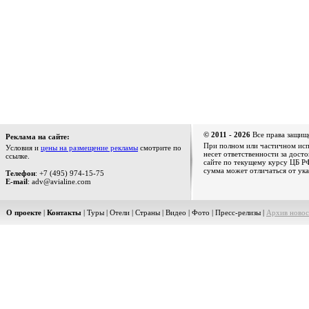
© 2011 - 2026
Все права защищ
Реклама на сайте:
При полном или частичном испо
Условия и
цены на размещение рекламы
смотрите по
несет ответственности за дост
ссылке.
сайте по текущему курсу ЦБ РФ
сумма может отличаться от ука
Телефон
: +7 (495) 974-15-75
E-mail
: adv@avialine.com
О проекте
|
Контакты
|
Туры
|
Отели
|
Страны
|
Видео
|
Фото
|
Пресс-релизы
|
Архив новос