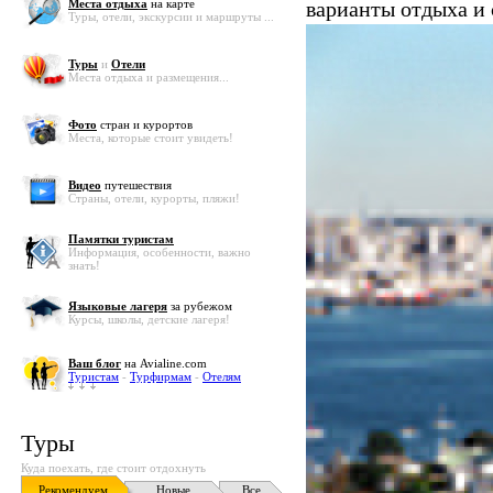
Места отдыха
на карте
варианты отдыха и
Туры, отели, экскурсии и маршруты ...
Туры
и
Отели
Места отдыха и размещения...
Фото
стран и курортов
Места, которые стоит увидеть!
Видео
путешествия
Страны, отели, курорты, пляжи!
Памятки туристам
Информация, особенности, важно
знать!
Языковые лагеря
за рубежом
Курсы, школы, детские лагеря!
Ваш блог
на Avialine.com
Туристам
-
Турфирмам
-
Отелям
Туры
Куда поехать, где стоит отдохнуть
Рекомендуем
Новые
Все