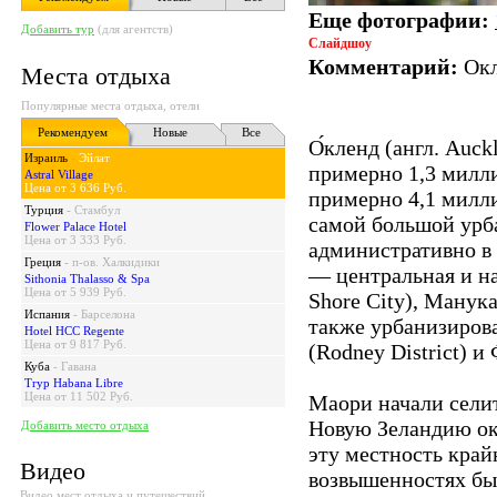
Еще фотографии:
Добавить тур
(для агентств)
Слайдшоу
Комментарий:
Окл
Места отдыха
Популярные места отдыха, отели
Рекомендуем
Новые
Все
О́кленд (англ. Auc
Израиль
-
Эйлат
примерно 1,3 милли
Astral Village
Цена от 3 636 Руб.
примерно 4,1 милл
Турция
-
Стамбул
самой большой урб
Flower Palace Hotel
Цена от 3 333 Руб.
административно в 
Греция
-
п-ов. Халкидики
— центральная и на
Sithonia Thalasso & Spa
Цена от 5 939 Руб.
Shore City), Манука
Испания
-
Барселона
также урбанизирова
Hotel HCC Regente
Цена от 9 817 Руб.
(Rodney District) и 
Куба
-
Гавана
Tryp Habana Libre
Цена от 11 502 Руб.
Маори начали селит
Новую Зеландию око
Добавить место отдыха
эту местность край
Видео
возвышенностях бы
Видео мест отдыха и путешествий