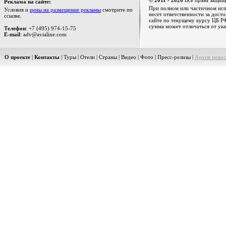
© 2011 - 2026
Все права защищ
Реклама на сайте:
При полном или частичном испо
Условия и
цены на размещение рекламы
смотрите по
несет ответственности за дост
ссылке.
сайте по текущему курсу ЦБ РФ
сумма может отличаться от ука
Телефон
: +7 (495) 974-15-75
E-mail
: adv@avialine.com
О проекте
|
Контакты
|
Туры
|
Отели
|
Страны
|
Видео
|
Фото
|
Пресс-релизы
|
Архив новос