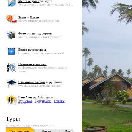
Места отдыха
на карте
Туры, отели, экскурсии и маршруты ...
Туры
и
Отели
Места отдыха и размещения...
Фото
стран и курортов
Места, которые стоит увидеть!
Видео
путешествия
Страны, отели, курорты, пляжи!
Памятки туристам
Информация, особенности, важно
знать!
Языковые лагеря
за рубежом
Курсы, школы, детские лагеря!
Ваш блог
на Avialine.com
Туристам
-
Турфирмам
-
Отелям
Туры
Куда поехать, где стоит отдохнуть
Рекомендуем
Новые
Все