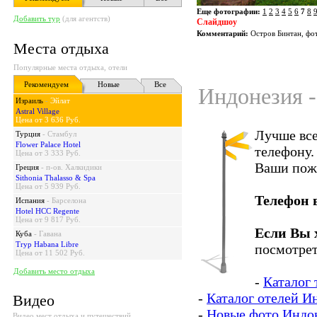
Еще фотографии:
1
2
3
4
5
6
7
8
Добавить тур
(для агентств)
Слайдшоу
Комментарий:
Остров Бинтан, фот
Места отдыха
Популярные места отдыха, отели
Рекомендуем
Новые
Все
Индонезия -
Израиль
-
Эйлат
Astral Village
Цена от 3 636 Руб.
Лучше все
Турция
-
Стамбул
Flower Palace Hotel
телефону.
Цена от 3 333 Руб.
Ваши пож
Греция
-
п-ов. Халкидики
Sithonia Thalasso & Spa
Цена от 5 939 Руб.
Телефон 
Испания
-
Барселона
Hotel HCC Regente
Цена от 9 817 Руб.
Если Вы 
Куба
-
Гавана
Tryp Habana Libre
посмотрет
Цена от 11 502 Руб.
Добавить место отдыха
-
Каталог
-
Каталог отелей И
Видео
-
Новые фото Индо
Видео мест отдыха и путешествий