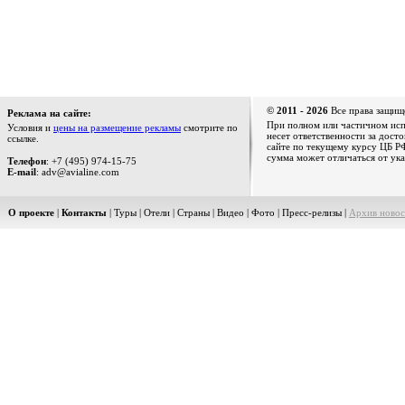
© 2011 - 2026
Все права защищ
Реклама на сайте:
При полном или частичном испо
Условия и
цены на размещение рекламы
смотрите по
несет ответственности за дост
ссылке.
сайте по текущему курсу ЦБ РФ
сумма может отличаться от ука
Телефон
: +7 (495) 974-15-75
E-mail
: adv@avialine.com
О проекте
|
Контакты
|
Туры
|
Отели
|
Страны
|
Видео
|
Фото
|
Пресс-релизы
|
Архив новос