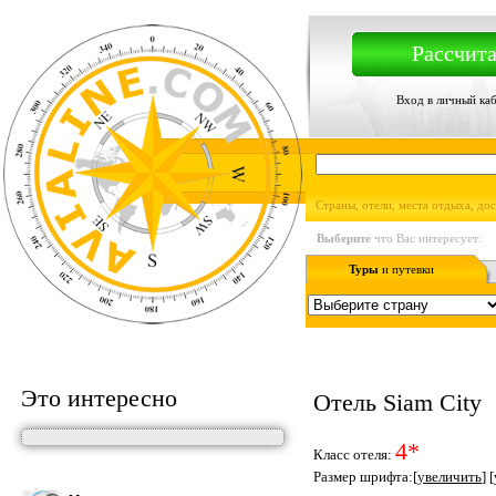
Рассчита
Вход в личный ка
Страны, отели, места отдыха, до
Выберите
что Вас интересует:
Туры
и путевки
Это интересно
Отель Siam City
4*
Класс отеля:
Размер шрифта:[
увеличить
] [