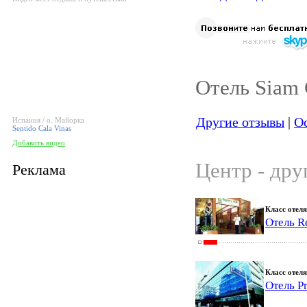
Отель Siam 
Другие отзывы
|
Ос
Испания / о. Майорка
Sentido Cala Vinas
Добавить видео
Центр - дру
Реклама
Класс отеля
Отель R
Класс отеля
Отель P