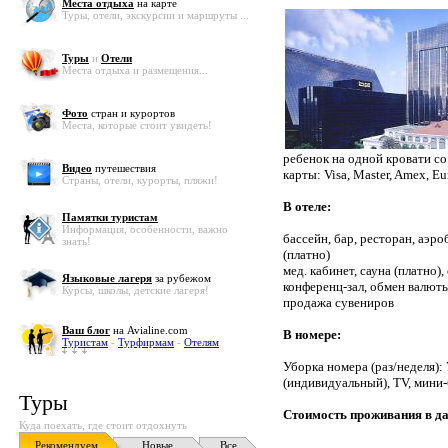
Места отдыха
на карте
Туры, отели, экскурсии и маршруты ...
Туры
и
Отели
Места отдыха и размещения...
Фото
стран и курортов
Места, которые стоит увидеть!
ребенок на одной кровати с
Видео
путешествия
карты: Visa, Master, Amex, Eu
Страны, отели, курорты, пляжи!
В отеле:
Памятки туристам
Информация, особенности, важно
бассейн, бар, ресторан, аэро
знать!
(платно)
мед. кабинет, сауна (платно)
Языковые лагеря
за рубежом
конференц-зал, обмен валюты
Курсы, школы, детские лагеря!
продажа сувениров
Ваш блог
на Avialine.com
В номере:
Туристам
-
Турфирмам
-
Отелям
Уборка номера (раз/неделя): 
(индивидуальный), TV, мини-б
Туры
Стоимость проживания в дан
Куда поехать, где стоит отдохнуть
Рекомендуем
Новые
Все