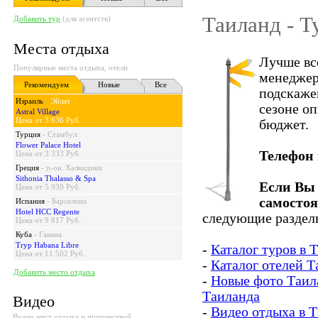
Таиланд - Т
Добавить тур
(для агентств)
Места отдыха
Лучше вс
Популярные места отдыха, отели
менеджер
Рекомендуем
Новые
Все
подскаже
Израиль
-
Эйлат
сезоне о
Astral Village
Цена от 3 636 Руб.
бюджет.
Турция
-
Стамбул
Flower Palace Hotel
Телефон
Цена от 3 333 Руб.
Греция
-
п-ов. Халкидики
Sithonia Thalasso & Spa
Если Вы 
Цена от 5 939 Руб.
самосто
Испания
-
Барселона
Hotel HCC Regente
следующие разделы
Цена от 9 817 Руб.
Куба
-
Гавана
Tryp Habana Libre
-
Каталог туров в 
Цена от 11 502 Руб.
-
Каталог отелей Т
Добавить место отдыха
-
Новые фото Таил
Таиланда
Видео
-
Видео отдыха в 
Видео мест отдыха и путешествий