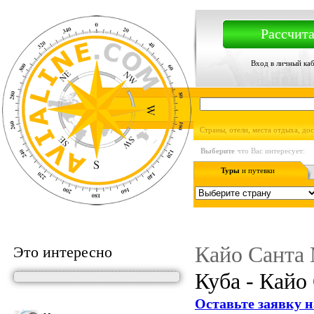
Рассчита
Вход в личный ка
Страны, отели, места отдыха, до
Выберите
что Вас интересует:
Туры
и путевки
Кайо Санта
Это интересно
Куба - Кайо
Оставьте заявку н