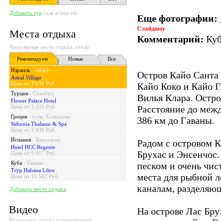
Добавить тур
(для агентств)
Еще фотографии:
Слайдшоу
Места отдыха
Комментарий:
Куб
Популярные места отдыха, отели
Рекомендуем
Новые
Все
Израиль
-
Эйлат
Остров Кайо Санта 
Astral Village
Цена от 3 636 Руб.
Кайо Коко и Кайо 
Турция
-
Стамбул
Вилья Клара. Остро
Flower Palace Hotel
Цена от 3 333 Руб.
Расстояние до межд
Греция
-
п-ов. Халкидики
386 км до Гаваны.
Sithonia Thalasso & Spa
Цена от 5 939 Руб.
Испания
-
Барселона
Радом с островом 
Hotel HCC Regente
Брухас и Энсенчос.
Цена от 9 817 Руб.
Куба
-
Гавана
песком и очень чис
Tryp Habana Libre
места для рыбной л
Цена от 11 502 Руб.
каналам, разделяю
Добавить место отдыха
Видео
На острове Лас Бру
Видео мест отдыха и путешествий