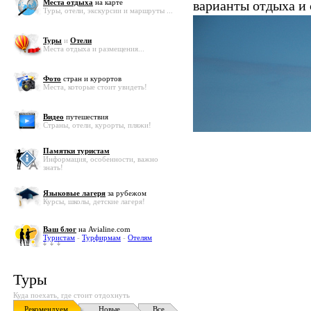
Места отдыха
на карте
варианты отдыха и
Туры, отели, экскурсии и маршруты ...
Туры
и
Отели
Места отдыха и размещения...
Фото
стран и курортов
Места, которые стоит увидеть!
Видео
путешествия
Страны, отели, курорты, пляжи!
Памятки туристам
Информация, особенности, важно
знать!
Языковые лагеря
за рубежом
Курсы, школы, детские лагеря!
Ваш блог
на Avialine.com
Туристам
-
Турфирмам
-
Отелям
Туры
Куда поехать, где стоит отдохнуть
Рекомендуем
Новые
Все