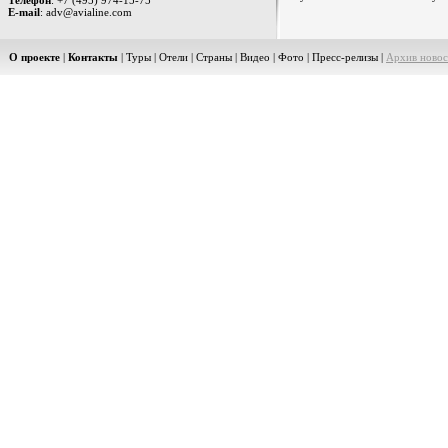
Телефон
: +7 (495) 974-15-75
E-mail
: adv@avialine.com
О проекте
|
Контакты
|
Туры
|
Отели
|
Страны
|
Видео
|
Фото
|
Пресс-релизы
|
Архив новос