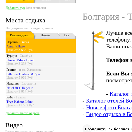
Добавить тур
(для агентств)
Болгария - 
Места отдыха
Популярные места отдыха, отели
Лучше все
Рекомендуем
Новые
Все
телефону.
Израиль
-
Эйлат
Ваши пож
Astral Village
Цена от 3 636 Руб.
Турция
-
Стамбул
Телефон 
Flower Palace Hotel
Цена от 3 333 Руб.
Греция
-
п-ов. Халкидики
Если Вы 
Sithonia Thalasso & Spa
Цена от 5 939 Руб.
посмотрет
Испания
-
Барселона
Hotel HCC Regente
Цена от 9 817 Руб.
-
Каталог 
Куба
-
Гавана
-
Каталог отелей Б
Tryp Habana Libre
Цена от 11 502 Руб.
-
Новые фото Болг
-
Видео отдыха в Б
Добавить место отдыха
Видео
Видео мест отдыха и путешествий