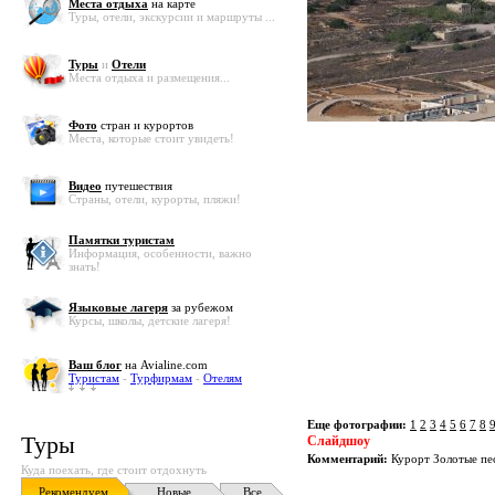
Места отдыха
на карте
Туры, отели, экскурсии и маршруты ...
Туры
и
Отели
Места отдыха и размещения...
Фото
стран и курортов
Места, которые стоит увидеть!
Видео
путешествия
Страны, отели, курорты, пляжи!
Памятки туристам
Информация, особенности, важно
знать!
Языковые лагеря
за рубежом
Курсы, школы, детские лагеря!
Ваш блог
на Avialine.com
Туристам
-
Турфирмам
-
Отелям
Еще фотографии:
1
2
3
4
5
6
7
8
Туры
Слайдшоу
Комментарий:
Курорт Золотые пе
Куда поехать, где стоит отдохнуть
Рекомендуем
Новые
Все