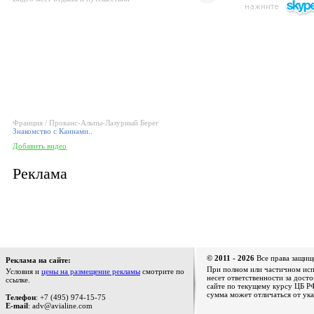
Франция / Прованс-Альпы-Лазурный Берег
Знакомство с Каннами..
Добавить видео
Реклама
© 2011 - 2026
Все права защищ
Реклама на сайте:
При полном или частичном испо
Условия и
цены на размещение рекламы
смотрите по
несет ответственности за дост
ссылке.
сайте по текущему курсу ЦБ РФ
сумма может отличаться от ука
Телефон
: +7 (495) 974-15-75
E-mail
: adv@avialine.com