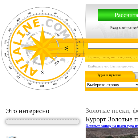
Рассчита
Вход в личный ка
Страны, отели, места отдыха, до
Выберите
что Вас интересует:
Туры
и путевки
Золотые пески, ф
Это интересно
Курорт Золотые п
Оставьте заявку на поиск тура и