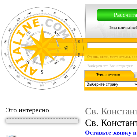
Рассчита
Вход в личный ка
Страны, отели, места отдыха, до
Выберите
что Вас интересует:
Туры
и путевки
Св. Констан
Это интересно
Св. Констан
Оставьте заявку н