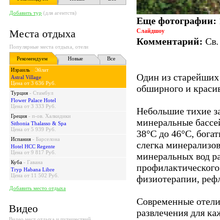
Добавить тур
(для агентств)
Еще фотографии:
Места отдыха
Слайдшоу
Комментарий:
Св.
Популярные места отдыха, отели
Рекомендуем
Новые
Все
Израиль
-
Эйлат
Один из старейших 
Astral Village
Цена от 3 636 Руб.
обширного и красив
Турция
-
Стамбул
Flower Palace Hotel
Цена от 3 333 Руб.
Небольшие тихие з
Греция
-
п-ов. Халкидики
минеральные бассей
Sithonia Thalasso & Spa
Цена от 5 939 Руб.
38°С до 46°С, бога
Испания
-
Барселона
слегка минерализо
Hotel HCC Regente
Цена от 9 817 Руб.
минеральных вод ра
Куба
-
Гавана
профилактического 
Tryp Habana Libre
Цена от 11 502 Руб.
физиотерапии, рефл
Добавить место отдыха
Современные отели 
Видео
развлечения для к
Видео мест отдыха и путешествий