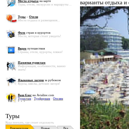
Места отдыха
на карте
варианты отдыха и
Туры, отели, экскурсии и маршруты ...
Туры
и
Отели
Места отдыха и размещения...
Фото
стран и курортов
Места, которые стоит увидеть!
Видео
путешествия
Страны, отели, курорты, пляжи!
Памятки туристам
Информация, особенности, важно
знать!
Языковые лагеря
за рубежом
Курсы, школы, детские лагеря!
Ваш блог
на Avialine.com
Туристам
-
Турфирмам
-
Отелям
Туры
Куда поехать, где стоит отдохнуть
Рекомендуем
Новые
Все