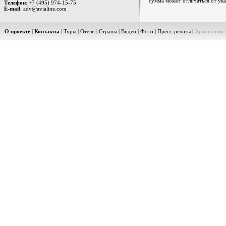
сумма может отличаться от ука
Телефон
: +7 (495) 974-15-75
E-mail
: adv@avialine.com
О проекте
|
Контакты
|
Туры
|
Отели
|
Страны
|
Видео
|
Фото
|
Пресс-релизы
|
Архив новос