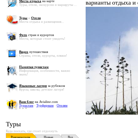
Места отдыха
на карте
варианты отдыха и
Туры, отели, экскурсии и маршруты ...
Туры
и
Отели
Места отдыха и размещения...
Фото
стран и курортов
Места, которые стоит увидеть!
Видео
путешествия
Страны, отели, курорты, пляжи!
Памятки туристам
Информация, особенности, важно
знать!
Языковые лагеря
за рубежом
Курсы, школы, детские лагеря!
Ваш блог
на Avialine.com
Туристам
-
Турфирмам
-
Отелям
Туры
Куда поехать, где стоит отдохнуть
Рекомендуем
Новые
Все