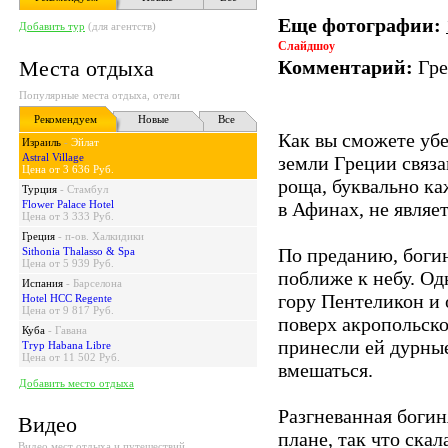
Еще фотографии:
Добавить тур
(для агентств)
Слайдшоу
Места отдыха
Комментарий:
Гре
Популярные места отдыха, отели
Рекомендуем
Новые
Все
Как вы сможете убе
Израиль
-
Эйлат
Astral Village
земли Греции связа
Цена от 3 636 Руб.
роща, буквально ка
Турция
-
Стамбул
Flower Palace Hotel
в Афинах, не являе
Цена от 3 333 Руб.
Греция
-
п-ов. Халкидики
По преданию, богин
Sithonia Thalasso & Spa
Цена от 5 939 Руб.
поближе к небу. Од
Испания
-
Барселона
гору Пентеликон и 
Hotel HCC Regente
Цена от 9 817 Руб.
поверх акропольско
Куба
-
Гавана
принесли ей дурные
Tryp Habana Libre
Цена от 11 502 Руб.
вмешаться.
Добавить место отдыха
Разгневанная богин
Видео
плане, так что скал
Видео мест отдыха и путешествий