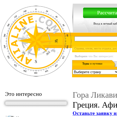
Рассчита
Вход в личный ка
Страны, отели, места отдыха, до
Выберите
что Вас интересует:
Туры
и путевки
Гора Ликави
Это интересно
Греция. Афи
Оставьте заявку н