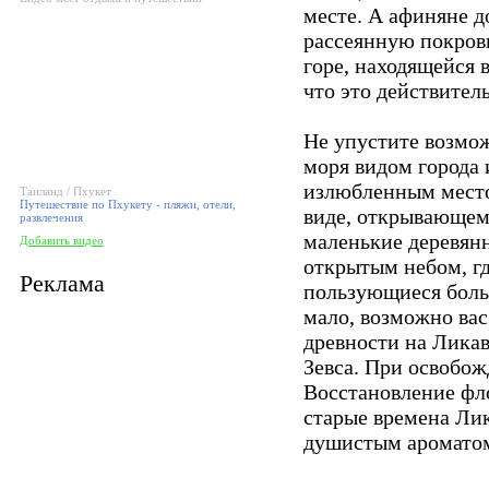
месте. А афиняне д
рассеянную покрови
горе, находящейся 
что это действител
Не упустите возмо
моря видом города 
излюбленным местом
Таиланд / Пхукет
Путешествие по Пхукету - пляжи, отели,
виде, открывающемс
развлечения
маленькие деревянн
Добавить видео
открытым небом, гд
Реклама
пользующиеся боль
мало, возможно вас
древности на Ликав
Зевса. При освобож
Восстановление фло
старые времена Лик
душистым ароматом