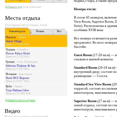
подвал,3 бара, а также пре
Добавить тур
(для агентств)
Номера отеля:
Места отдыха
В отеле 45 номеров, включая
View Room, Superior Room, De
Популярные места отдыха, отели
Suite). Расположены в здани
особняка XVIII века.
Рекомендуем
Новые
Все
Израиль
-
Эйлат
Все номера отличаются разме
Astral Village
предлагают. Во всех номерах
Цена от 3 636 Руб.
бассейн.
Турция
-
Стамбул
Flower Palace Hotel
Guest Room
(17-20 кв.м) — 
Цена от 3 333 Руб.
спальни и ванной комнаты.
Греция
-
п-ов. Халкидики
Sithonia Thalasso & Spa
Standard Room
(20-24 кв.м)
Цена от 5 939 Руб.
внутренний двор; состоят из
Испания
-
Барселона
размещение — 3 гостя.
Hotel HCC Regente
Цена от 9 817 Руб.
Standard Sea View Room
(20
Куба
-
Гавана
террасой; состоят из спаль
Tryp Habana Libre
кинотеатром; максимальное 
Цена от 11 502 Руб.
Добавить место отдыха
Superior Room
(27 кв.м) — н
зоной отдыха; состоят из с
кинотеатром; максимальное 
Видео
Видео мест отдыха и путешествий