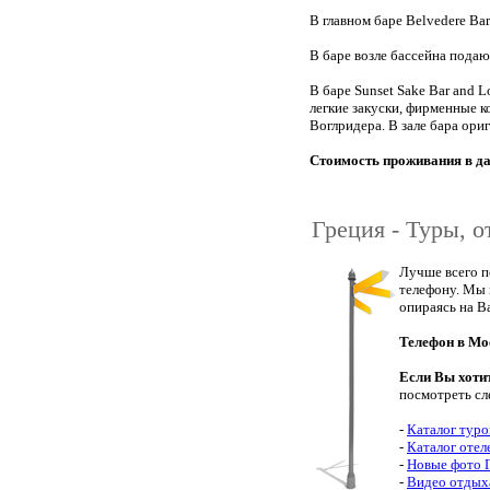
В главном баре Belvedere Bar
В баре возле бассейна подаю
В баре Sunset Sake Bar and
легкие закуски, фирменные 
Воглридера. В зале бара ор
Стоимость проживания в дан
Греция - Туры, о
Лучше всего п
телефону. Мы 
опираясь на В
Телефон в Мо
Если Вы хоти
посмотреть сл
-
Каталог туро
-
Каталог отел
-
Новые фото 
-
Видео отдых