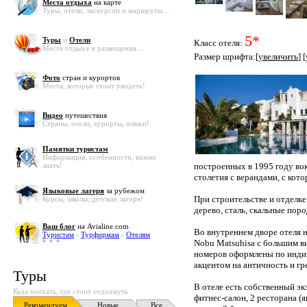
Места отдыха
на карте
Туры, отели, экскурсии и маршруты ...
5*
Туры
и
Отели
Класс отеля:
Места отдыха и размещения...
Размер шрифта:[
увеличить
] [
Фото
стран и курортов
Места, которые стоит увидеть!
Видео
путешествия
Страны, отели, курорты, пляжи!
Памятки туристам
Информация, особенности, важно
знать!
построенных в 1995 году вок
столетия с верандами, с кото
Языковые лагеря
за рубежом
При строительстве и отделк
Курсы, школы, детские лагеря!
дерево, сталь, скальные пор
Ваш блог
на Avialine.com
Во внутреннем дворе отеля 
Туристам
-
Турфирмам
-
Отелям
Nobu Matsuhisa с большим в
номеров оформлены по инди
акцентом на античность и гр
Туры
В отеле есть собственный эк
Куда поехать, где стоит отдохнуть
фитнес-салон, 2 ресторана (
Рекомендуем
Новые
Все