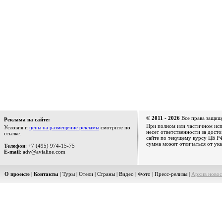
© 2011 - 2026
Все права защищ
Реклама на сайте:
При полном или частичном испо
Условия и
цены на размещение рекламы
смотрите по
несет ответственности за дост
ссылке.
сайте по текущему курсу ЦБ РФ
сумма может отличаться от ука
Телефон
: +7 (495) 974-15-75
E-mail
: adv@avialine.com
О проекте
|
Контакты
|
Туры
|
Отели
|
Страны
|
Видео
|
Фото
|
Пресс-релизы
|
Архив новос