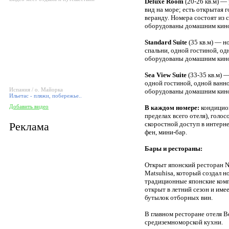
Deluxe Room
(20-26 кв.м) —
вид на море; есть открытая 
веранду. Номера состоят из с
оборудованы домашним кино
Standard Suite
(35 кв.м) — н
спальни, одной гостиной, од
оборудованы домашним кино
Sea View Suite
(33-35 кв.м) —
одной гостиной, одной ванно
Испания / о. Майорка
оборудованы домашним кинот
Ильетас - пляжи, побережье..
Добавить видео
В каждом номере:
кондицион
пределах всего отеля), голо
Реклама
скоростной доступ в интерн
фен, мини-бар.
Бары и рестораны:
Открыт японский ресторан N
Matsuhisa, который создал 
традиционные японские ком
открыт в летний сезон и име
бутылок отборных вин.
В главном ресторане отеля B
средиземноморской кухни.