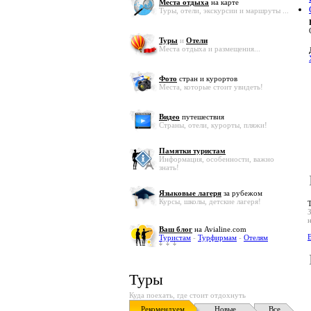
Места отдыха
на карте
Туры, отели, экскурсии и маршруты ...
Туры
и
Отели
Места отдыха и размещения...
Фото
стран и курортов
Места, которые стоит увидеть!
Видео
путешествия
Страны, отели, курорты, пляжи!
Памятки туристам
Информация, особенности, важно
знать!
Языковые лагеря
за рубежом
Курсы, школы, детские лагеря!
Ваш блог
на Avialine.com
В
Туристам
-
Турфирмам
-
Отелям
Туры
Куда поехать, где стоит отдохнуть
Рекомендуем
Новые
Все