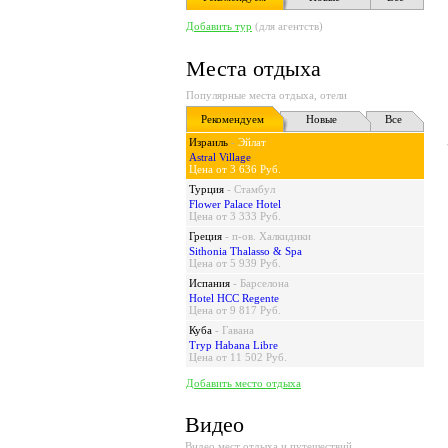
Добавить тур
(для агентств)
Места отдыха
Популярные места отдыха, отели
Рекомендуем
Новые
Все
Израиль
-
Эйлат
Astral Village
Цена от 3 636 Руб.
Турция
-
Стамбул
Flower Palace Hotel
Цена от 3 333 Руб.
Греция
-
п-ов. Халкидики
Sithonia Thalasso & Spa
Цена от 5 939 Руб.
Испания
-
Барселона
Hotel HCC Regente
Цена от 9 817 Руб.
Куба
-
Гавана
Tryp Habana Libre
Цена от 11 502 Руб.
Добавить место отдыха
Видео
Видео мест отдыха и путешествий