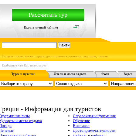
Рассчитать тур
Вход в личный кабинет
Страны, отели, места отдыха, достопримечательности, курорты, отзывы
Выберите
что Вас интересует:
Туры
и путевки
Отели
и места отдыха
Фото
Видео
Греция - Информация для туристов
Оформление визы
Справочная информация
Курорты и места отдыха
Обучение
Погода
Выставки
Лечение
Достопримечательности
Праздники и события
Дайвинг и рафтинг