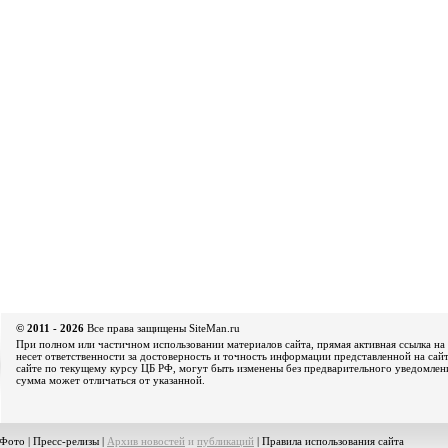
© 2011 - 2026
Все права защищены SiteMan.ru
При полном или частичном использовании материалов сайта, прямая активная ссылка на 
несет ответственности за достоверность и точность информации представленной на сайт
сайте по текущему курсу ЦБ РФ, могут быть изменены без предварительного уведомления
сумма может отличаться от указанной.
Фото
|
Пресс-релизы
|
Архив новостей
и
публикаций
|
Правила использования сайта