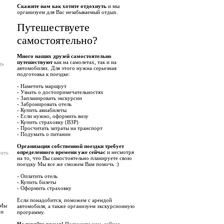
Скажите нам как хотите отдохнуть
и мы
организуем для Вас незабываемый отдых.
Путешествуете
самостоятельно?
Много наших друзей самостоятельно
путешествуют
как на самолетах, так и на
дь
автомобилях. Для этого нужна серьезная
подготовка к поездке:
- Наметить маршрут
- Узнать о достопримечательностях
- Запланировать экскурсии
- Забронировать отель
- Купить авиабилеты
- Если нужно, оформить визу
- Купить страховку (ВЗР)
- Просчитать затраты на транспорт
- Подумать о питании
Организация собственной поездки требует
определенного времени уже сейчас
и несмотря
рить
на то, что Вы самостоятельно планируете свою
поездку Мы все же сможем Вам помочь :)
- Оплатить отель
- Купить билеты
- Оформить страховку
Если понадобится, поможем с арендой
 Мы
автомобиля, а также организуем экскурсионную
 и
программу.