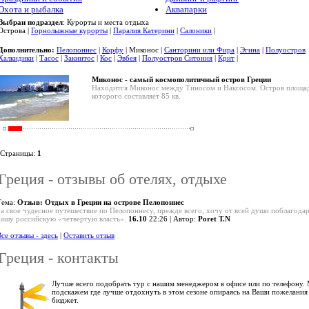
Охота и рыбалка
Аквапарки
Выбран подраздел
: Курорты и места отдыха
Острова |
Горнолыжные курорты
|
Паралия Катерини
|
Салоники
|
Дополнительно:
Пелопоннес
|
Корфу
| Миконос |
Санторини или Фира
|
Эгина
|
Полуостров
Халкидики
|
Тасос
|
Закинтос
|
Кос
|
Эвбея
|
Полуостров Ситония
|
Крит
|
Миконос - самый космополитичный остров Греции
Находится Миконос между Тиносом и Наксосом. Остров площа
которого составляет 85 кв.
Страницы:
1
Греция - отзывы об отелях, отдыхе
Тема:
Отзыв: Отдых в Греции на острове Пелопоннес
За свое чудесное путешествие по Пелопоннесу, прежде всего, хочу от всей души поблагода
нашу российскую «четвертую власть».
16.10
22:26 | Автор:
Poret T.N
се отзывы - здесь
|
Оставить отзыв
Греция - контакты
Лучше всего подобрать тур с нашим менеджером в офисе или по телефону.
подскажем где лучше отдохнуть в этом сезоне опираясь на Ваши пожелания
бюджет.