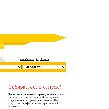
Авиабилеты
|
ЖД билеты
Собираетесь в отпуск?
Вы можете сэкономить время
, заполнив
заявку
на поиск тура или отеля
и выбрать лучшие
предложения, которые специально для Вас
подготовят профессионалы туристической
компании.