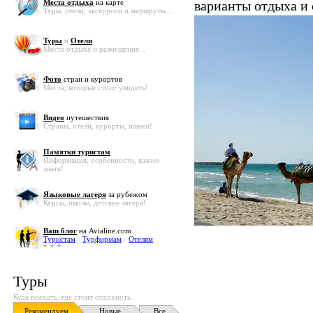
Места отдыха
на карте
варианты отдыха и
Туры, отели, экскурсии и маршруты ...
Туры
и
Отели
Места отдыха и размещения...
Фото
стран и курортов
Места, которые стоит увидеть!
Видео
путешествия
Страны, отели, курорты, пляжи!
Памятки туристам
Информация, особенности, важно
знать!
Языковые лагеря
за рубежом
Курсы, школы, детские лагеря!
Ваш блог
на Avialine.com
Туристам
-
Турфирмам
-
Отелям
Туры
Куда поехать, где стоит отдохнуть
Рекомендуем
Новые
Все