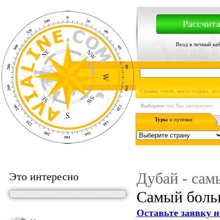
Рассчита
Вход в личный ка
Страны, отели, места отдыха, до
Выберите
что Вас интересует:
Туры
и путевки
Дубай - сам
Это интересно
Самый боль
Оставьте заявку н