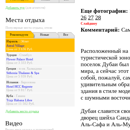
Добавить тур
(для агентств)
Еще фотографии:
26
27
28
Места отдыха
Слайдшоу
Популярные места отдыха, отели
Комментарий:
Сам
Рекомендуем
Новые
Все
Израиль
-
Эйлат
Astral Village
Цена от 3 636 Руб.
Расположенный на п
Турция
-
Стамбул
туристической зон
Flower Palace Hotel
Цена от 3 333 Руб.
поселок Дубаи был
Греция
-
п-ов. Халкидики
мира, а сейчас это
Sithonia Thalasso & Spa
собой, пожалуй, с
Цена от 5 939 Руб.
Испания
-
Барселона
удивительным обра
Hotel HCC Regente
здания в стиле мод
Цена от 9 817 Руб.
Куба
-
Гавана
с шумными восточн
Tryp Habana Libre
Цена от 11 502 Руб.
Дубаи славится св
Добавить место отдыха
дворец шейха Саид
Видео
Аль-Сафа и Аль-Му
Видео мест отдыха и путешествий