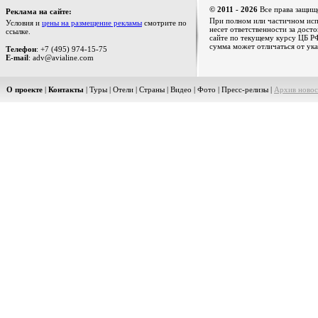
© 2011 - 2026
Все права защищ
Реклама на сайте:
При полном или частичном испо
Условия и
цены на размещение рекламы
смотрите по
несет ответственности за дост
ссылке.
сайте по текущему курсу ЦБ РФ
сумма может отличаться от ука
Телефон
: +7 (495) 974-15-75
E-mail
: adv@avialine.com
О проекте
|
Контакты
|
Туры
|
Отели
|
Страны
|
Видео
|
Фото
|
Пресс-релизы
|
Архив новос