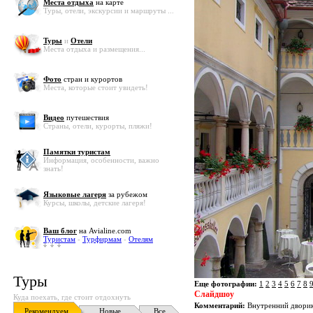
Места отдыха
на карте
Туры, отели, экскурсии и маршруты ...
Туры
и
Отели
Места отдыха и размещения...
Фото
стран и курортов
Места, которые стоит увидеть!
Видео
путешествия
Страны, отели, курорты, пляжи!
Памятки туристам
Информация, особенности, важно
знать!
Языковые лагеря
за рубежом
Курсы, школы, детские лагеря!
Ваш блог
на Avialine.com
Туристам
-
Турфирмам
-
Отелям
Туры
Еще фотографии:
1
2
3
4
5
6
7
8
Слайдшоу
Куда поехать, где стоит отдохнуть
Комментарий:
Внутренний дворик
Рекомендуем
Новые
Все