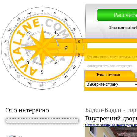
Рассчита
Вход в личный ка
Страны, отели, места отдыха, до
Выберите
что Вас интересует:
Туры
и путевки
Баден-Баден - гор
Это интересно
Внутренний двор
Оставьте заявку на поиск тура и