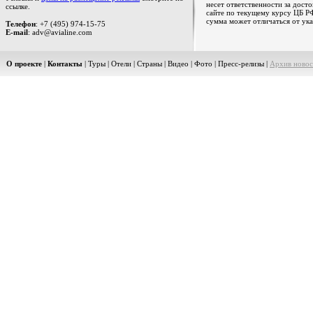
несет ответственности за дост
ссылке.
сайте по текущему курсу ЦБ РФ
сумма может отличаться от ука
Телефон
: +7 (495) 974-15-75
E-mail
: adv@avialine.com
О проекте
|
Контакты
|
Туры
|
Отели
|
Страны
|
Видео
|
Фото
|
Пресс-релизы
|
Архив новос