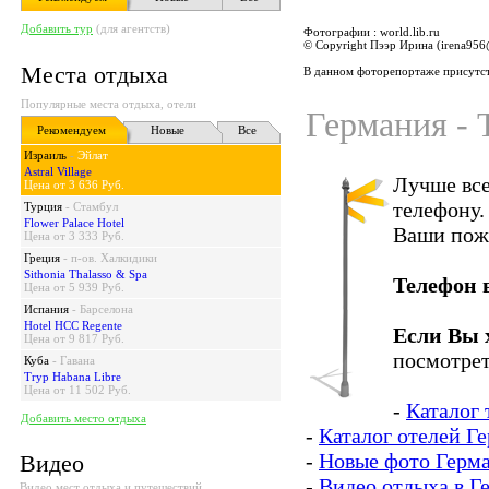
Добавить тур
(для агентств)
Фотографии : world.lib.ru
© Copyright Пээр Ирина (irena95
Места отдыха
В данном фоторепортаже присутст
Популярные места отдыха, отели
Германия - 
Рекомендуем
Новые
Все
Израиль
-
Эйлат
Astral Village
Лучше все
Цена от 3 636 Руб.
телефону.
Турция
-
Стамбул
Flower Palace Hotel
Ваши пож
Цена от 3 333 Руб.
Греция
-
п-ов. Халкидики
Sithonia Thalasso & Spa
Телефон 
Цена от 5 939 Руб.
Испания
-
Барселона
Hotel HCC Regente
Если Вы 
Цена от 9 817 Руб.
посмотрет
Куба
-
Гавана
Tryp Habana Libre
Цена от 11 502 Руб.
-
Каталог 
Добавить место отдыха
-
Каталог отелей Г
-
Новые фото Герм
Видео
-
Видео отдыха в Г
Видео мест отдыха и путешествий