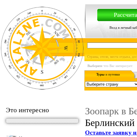
Рассчита
Вход в личный ка
Страны, отели, места отдыха, до
Выберите
что Вас интересует:
Туры
и путевки
Зоопарк в Б
Это интересно
Берлинский 
Оставьте заявку н