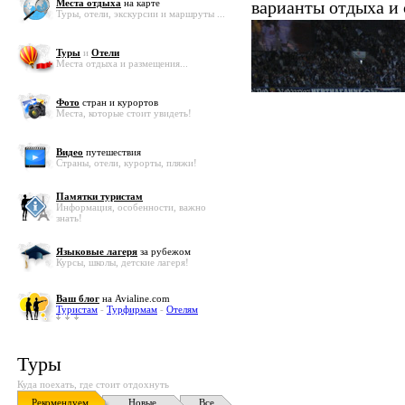
Места отдыха
на карте
варианты отдыха и
Туры, отели, экскурсии и маршруты ...
Туры
и
Отели
Места отдыха и размещения...
Фото
стран и курортов
Места, которые стоит увидеть!
Видео
путешествия
Страны, отели, курорты, пляжи!
Памятки туристам
Информация, особенности, важно
знать!
Языковые лагеря
за рубежом
Курсы, школы, детские лагеря!
Ваш блог
на Avialine.com
Туристам
-
Турфирмам
-
Отелям
Туры
Куда поехать, где стоит отдохнуть
Рекомендуем
Новые
Все