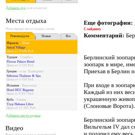
Добавить тур
(для агентств)
Места отдыха
Еще фотографии:
Популярные места отдыха, отели
Слайдшоу
Комментарий:
Бер
Рекомендуем
Новые
Все
Израиль
-
Эйлат
Astral Village
Цена от 3 636 Руб.
Берлинский зоопар
Турция
-
Стамбул
Flower Palace Hotel
зоопарк в мире, им
Цена от 3 333 Руб.
Приехав в Берлин н
Греция
-
п-ов. Халкидики
Sithonia Thalasso & Spa
Цена от 5 939 Руб.
При входе в зоопар
Испания
-
Барселона
Hotel HCC Regente
Каждый из них веси
Цена от 9 817 Руб.
украшенную живоп
Куба
-
Гавана
Tryp Habana Libre
(Слоновые Ворота).
Цена от 11 502 Руб.
Добавить место отдыха
Берлинский зоопарк
Вильгельм IV дал с
Видео
и подарил ему весь
Видео мест отдыха и путешествий