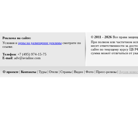
© 2011 - 2026
Все права защищ
Реклама на сайте:
При полном или частичном испо
Условия и
цены на размещение рекламы
смотрите по
несет ответственности за дост
ссылке.
сайте по текущему курсу ЦБ РФ
сумма может отличаться от ука
Телефон
: +7 (495) 974-15-75
E-mail
: adv@avialine.com
О проекте
|
Контакты
|
Туры
|
Отели
|
Страны
|
Видео
|
Фото
|
Пресс-релизы
|
Архив новос