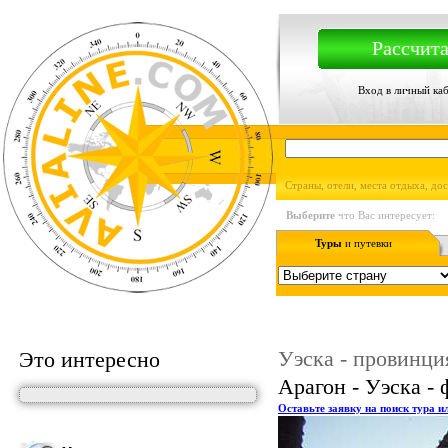
Рассчита
Вход в личный ка
Страны, отели, места отдыха, до
Выберите
что Вас интересует:
Туры
и путевки
Уэска - провинц
Это интересно
Арагон - Уэска - 
Оставьте заявку на поиск тура и