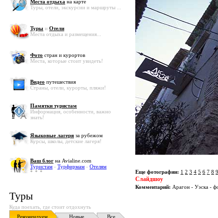
Места отдыха
на карте
Туры, отели, экскурсии и маршруты ...
Туры
и
Отели
Места отдыха и размещения...
Фото
стран и курортов
Места, которые стоит увидеть!
Видео
путешествия
Страны, отели, курорты, пляжи!
Памятки туристам
Информация, особенности, важно
знать!
Языковые лагеря
за рубежом
Курсы, школы, детские лагеря!
Ваш блог
на Avialine.com
Туристам
-
Турфирмам
-
Отелям
Еще фотографии:
1
2
3
4
5
6
7
8
Слайдшоу
Комментарий:
Арагон - Уэска - фо
Туры
Куда поехать, где стоит отдохнуть
Рекомендуем
Новые
Все