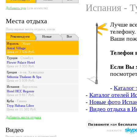
Испания - Т
Добавить тур
(для агентств)
Места отдыха
Лучше все
Популярные места отдыха, отели
телефону.
Рекомендуем
Новые
Все
Ваши пож
Израиль
-
Эйлат
Astral Village
Телефон 
Цена от 3 636 Руб.
Турция
-
Стамбул
Flower Palace Hotel
Если Вы 
Цена от 3 333 Руб.
Греция
-
п-ов. Халкидики
посмотрет
Sithonia Thalasso & Spa
Цена от 5 939 Руб.
-
Каталог
Испания
-
Барселона
Hotel HCC Regente
-
Каталог отелей И
Цена от 9 817 Руб.
-
Новые фото Испа
Куба
-
Гавана
Tryp Habana Libre
-
Видео отдыха в И
Цена от 11 502 Руб.
Добавить место отдыха
Видео
Видео мест отдыха и путешествий