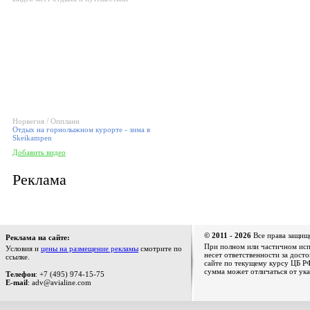
Норвегия / Оппланн
Отдых на горнолыжном курорте - зима в
Skeikampen
Добавить видео
Реклама
© 2011 - 2026
Все права защищ
Реклама на сайте:
При полном или частичном испо
Условия и
цены на размещение рекламы
смотрите по
несет ответственности за дост
ссылке.
сайте по текущему курсу ЦБ РФ
сумма может отличаться от ука
Телефон
: +7 (495) 974-15-75
E-mail
: adv@avialine.com