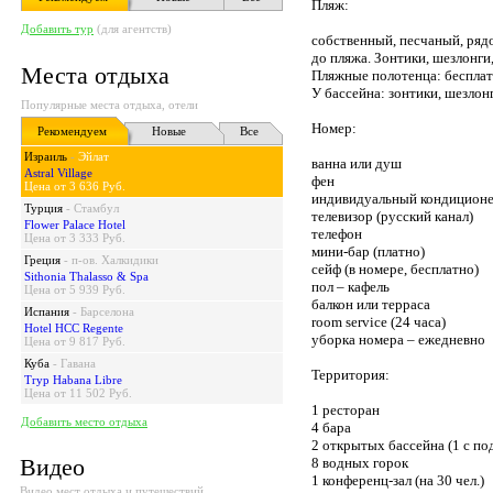
Пляж:
Добавить тур
(для агентств)
собственный, песчаный, рядо
до пляжа. Зонтики, шезлонги
Места отдыха
Пляжные полотенца: бесплат
У бассейна: зонтики, шезлон
Популярные места отдыха, отели
Номер:
Рекомендуем
Новые
Все
Израиль
-
Эйлат
ванна или душ
Astral Village
фен
Цена от 3 636 Руб.
индивидуальный кондицион
Турция
-
Стамбул
телевизор (русский канал)
Flower Palace Hotel
телефон
Цена от 3 333 Руб.
мини-бар (платно)
Греция
-
п-ов. Халкидики
сейф (в номере, бесплатно)
Sithonia Thalasso & Spa
пол – кафель
Цена от 5 939 Руб.
балкон или терраса
Испания
-
Барселона
room service (24 часа)
Hotel HCC Regente
уборка номера – ежедневно
Цена от 9 817 Руб.
Куба
-
Гавана
Территория:
Tryp Habana Libre
Цена от 11 502 Руб.
1 ресторан
Добавить место отдыха
4 бара
2 открытых бассейна (1 с по
Видео
8 водных горок
1 конференц-зал (на 30 чел.)
Видео мест отдыха и путешествий