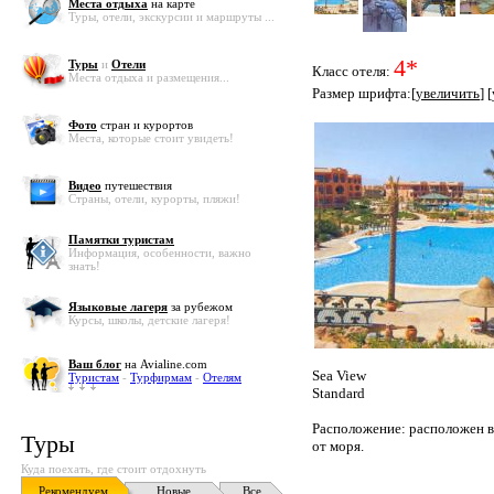
Места отдыха
на карте
Туры, отели, экскурсии и маршруты ...
4*
Туры
и
Отели
Класс отеля:
Места отдыха и размещения...
Размер шрифта:[
увеличить
] [
Фото
стран и курортов
Места, которые стоит увидеть!
Видео
путешествия
Страны, отели, курорты, пляжи!
Памятки туристам
Информация, особенности, важно
знать!
Языковые лагеря
за рубежом
Курсы, школы, детские лагеря!
Ваш блог
на Avialine.com
Sea View
Туристам
-
Турфирмам
-
Отелям
Standard
Расположение: расположен в 
Туры
от моря.
Куда поехать, где стоит отдохнуть
Рекомендуем
Новые
Все