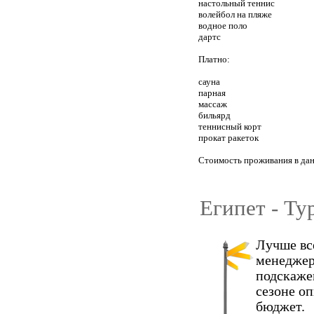
настольный теннис
волейбол на пляже
водное поло
дартс
Платно:
сауна
парная
массаж
бильярд
теннисный корт
прокат ракеток
Стоимость проживания в дан
Египет - Ту
Лучше вс
менеджер
подскаже
сезоне о
бюджет.