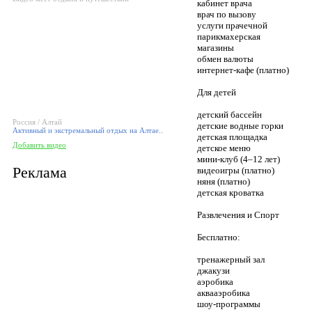
кабинет врача
врач по вызову
услуги прачечной
парикмахерская
магазины
обмен валюты
интернет-кафе (платно)
Для детей
детский бассейн
Россия / Алтай
детские водные горки
Активный и экстремальный отдых на Алтае..
детская площадка
Добавить видео
детское меню
мини-клуб (4–12 лет)
Реклама
видеоигры (платно)
няня (платно)
детская кроватка
Развлечения и Спорт
Бесплатно:
тренажерный зал
джакузи
аэробика
аквааэробика
шоу-программы