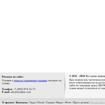
© 2011 - 2026
Все права защищ
Реклама на сайте:
При полном или частичном испо
Условия и
цены на размещение рекламы
смотрите по
несет ответственности за дост
ссылке.
сайте по текущему курсу ЦБ РФ
сумма может отличаться от ука
Телефон
: +7 (495) 974-15-75
E-mail
: adv@avialine.com
О проекте
|
Контакты
|
Туры
|
Отели
|
Страны
|
Видео
|
Фото
|
Пресс-релизы
|
Архив новос