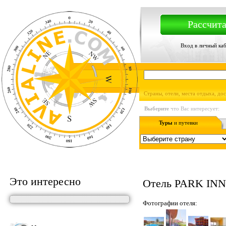
Рассчита
Вход в личный ка
Страны, отели, места отдыха, до
Выберите
что Вас интересует:
Туры
и путевки
Это интересно
Отель PARK INN
Фотографии отеля: