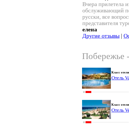
Вчера прилетела из
обслуживающий пе
русски, все вопро
представителя тур
елена
Другие отзывы
|
Ос
Побережье -
Класс отеля
Отель Va
Класс отеля
Отель V