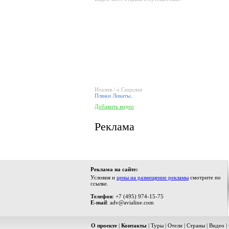
Италия / о.Сицилия
Пляжи Ликаты..
Добавить видео
Реклама
Реклама на сайте:
Условия и
цены на размещение рекламы
смотрите по
ссылке.
Телефон
: +7 (495) 974-15-75
E-mail
: adv@avialine.com
О проекте
|
Контакты
|
Туры
|
Отели
|
Страны
|
Видео
|