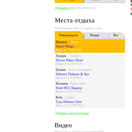
Добавить тур
(для агентств)
Места отдыха
Популярные места отдыха, отели
Рекомендуем
Новые
Все
Израиль
-
Эйлат
Astral Village
Цена от 3 636 Руб.
Турция
-
Стамбул
Flower Palace Hotel
Цена от 3 333 Руб.
Греция
-
п-ов. Халкидики
Sithonia Thalasso & Spa
Цена от 5 939 Руб.
Испания
-
Барселона
Hotel HCC Regente
Цена от 9 817 Руб.
Куба
-
Гавана
Tryp Habana Libre
Цена от 11 502 Руб.
Добавить место отдыха
Видео
Видео мест отдыха и путешествий