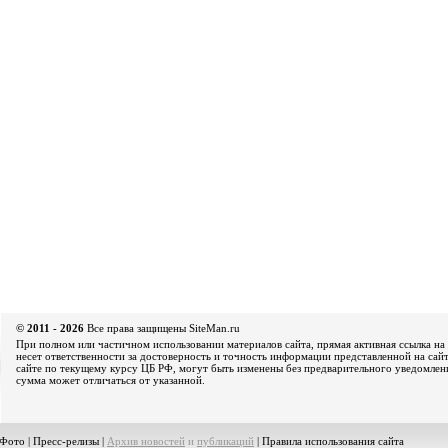
© 2011 - 2026
Все права защищены SiteMan.ru
При полном или частичном использовании материалов сайта, прямая активная ссылка на 
несет ответственности за достоверность и точность информации представленной на сайт
сайте по текущему курсу ЦБ РФ, могут быть изменены без предварительного уведомления
сумма может отличаться от указанной.
Фото
|
Пресс-релизы
|
Архив новостей
и
публикаций
|
Правила использования сайта