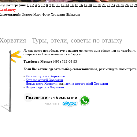
Еще фотографии:
1
2
3
4
5
6
7
8
9
10
11
12
13
14
15
16
17
18
19
20
21
22
23
24
25
26
27
2
Слайдшоу
Комментарий:
Остров Млет, фото Хорватии flickr.com
Хорватия - Туры, отели, советы по отдыху
Лучше всего подобрать тур с нашим менеджером в офисе или по телефону.
опираясь на Ваши пожелания и бюджет.
Телефон в Москве
(495) 795-04-93
Если Вы хотите сделать выбор самостоятельно
, рекомендуем посмотреть
-
Каталог туров в Хорватию
-
Каталог отелей Хорватии
-
Новые фото Хорватии
или
архив фотографий Хорватии
-
Видео отдыха в Хорватии