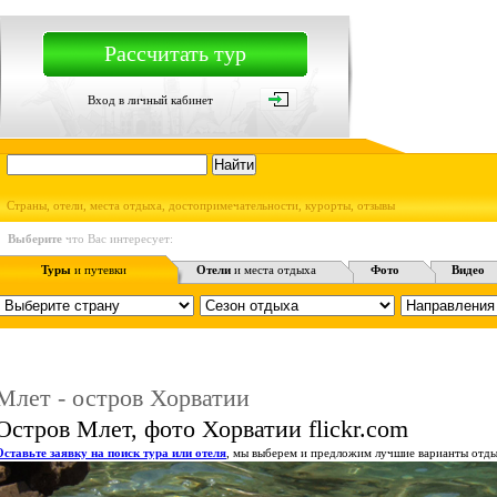
Рассчитать тур
Вход в личный кабинет
Страны, отели, места отдыха, достопримечательности, курорты, отзывы
Выберите
что Вас интересует:
Туры
и путевки
Отели
и места отдыха
Фото
Видео
Млет - остров Хорватии
Остров Млет, фото Хорватии flickr.com
Оставьте заявку на поиск тура или отеля
, мы выберем и предложим лучшие варианты отды