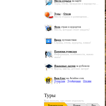
Места отдыха
на карте
Туры, отели, экскурсии и маршруты ...
Туры
и
Отели
Места отдыха и размещения...
Фото
стран и курортов
Места, которые стоит увидеть!
Видео
путешествия
Страны, отели, курорты, пляжи!
Памятки туристам
Информация, особенности, важно
знать!
Языковые лагеря
за рубежом
Курсы, школы, детские лагеря!
Ваш блог
на Avialine.com
Туристам
-
Турфирмам
-
Отелям
Туры
Куда поехать, где стоит отдохнуть
Рекомендуем
Новые
Все