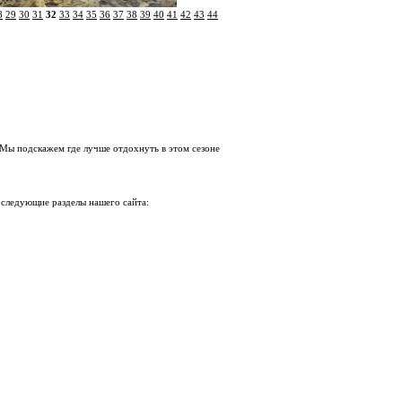
8
29
30
31
32
33
34
35
36
37
38
39
40
41
42
43
44
 Мы подскажем где лучше отдохнуть в этом сезоне
 следующие разделы нашего сайта: