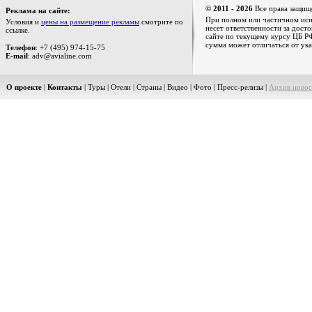
© 2011 - 2026
Все права защищ
Реклама на сайте:
При полном или частичном испо
Условия и
цены на размещение рекламы
смотрите по
несет ответственности за дост
ссылке.
сайте по текущему курсу ЦБ РФ
сумма может отличаться от ука
Телефон
: +7 (495) 974-15-75
E-mail
: adv@avialine.com
О проекте
|
Контакты
|
Туры
|
Отели
|
Страны
|
Видео
|
Фото
|
Пресс-релизы
|
Архив новос