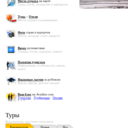
Места отдыха
на карте
Туры, отели, экскурсии и маршруты ...
Туры
и
Отели
Места отдыха и размещения...
Фото
стран и курортов
Места, которые стоит увидеть!
Видео
путешествия
Страны, отели, курорты, пляжи!
Памятки туристам
Информация, особенности, важно
знать!
Языковые лагеря
за рубежом
Курсы, школы, детские лагеря!
Ваш блог
на Avialine.com
Туристам
-
Турфирмам
-
Отелям
Туры
Куда поехать, где стоит отдохнуть
Рекомендуем
Новые
Все