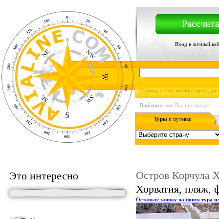
Рассчита
Вход в личный ка
Страны, отели, места отдыха, до
Выберите
что Вас интересует:
Туры
и путевки
Остров Корчула 
Это интересно
Хорватия, пляж, 
Оставьте заявку на поиск тура и