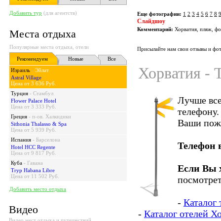
Добавить тур
(для агентств)
Еще фотографии:
1
2
3
4
5
6
7
8
Слайдшоу
Комментарий:
Хорватия, пляж, ф
Места отдыха
Популярные места отдыха, отели
Присылайте нам свои отзывы и фот
Рекомендуем
Новые
Все
Хорватия - 
Израиль
-
Эйлат
Astral Village
Цена от 3 636 Руб.
Турция
-
Стамбул
Лучше все
Flower Palace Hotel
Цена от 3 333 Руб.
телефону.
Греция
-
п-ов. Халкидики
Ваши пож
Sithonia Thalasso & Spa
Цена от 5 939 Руб.
Испания
-
Барселона
Телефон 
Hotel HCC Regente
Цена от 9 817 Руб.
Куба
-
Гавана
Если Вы 
Tryp Habana Libre
Цена от 11 502 Руб.
посмотрет
Добавить место отдыха
-
Каталог 
Видео
-
Каталог отелей Х
Видео мест отдыха и путешествий