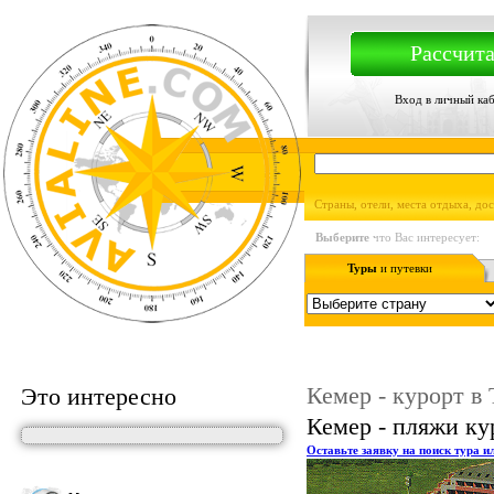
Рассчита
Вход в личный ка
Страны, отели, места отдыха, до
Выберите
что Вас интересует:
Туры
и путевки
Кемер - курорт в
Это интересно
Кемер - пляжи ку
Оставьте заявку на поиск тура и