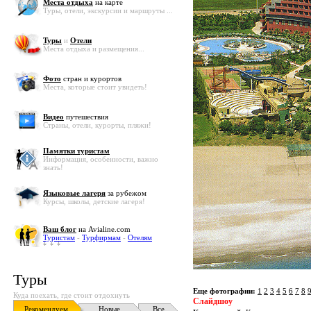
Места отдыха
на карте
Туры, отели, экскурсии и маршруты ...
Туры
и
Отели
Места отдыха и размещения...
Фото
стран и курортов
Места, которые стоит увидеть!
Видео
путешествия
Страны, отели, курорты, пляжи!
Памятки туристам
Информация, особенности, важно
знать!
Языковые лагеря
за рубежом
Курсы, школы, детские лагеря!
Ваш блог
на Avialine.com
Туристам
-
Турфирмам
-
Отелям
Туры
Еще фотографии:
1
2
3
4
5
6
7
8
Куда поехать, где стоит отдохнуть
Слайдшоу
Рекомендуем
Новые
Все