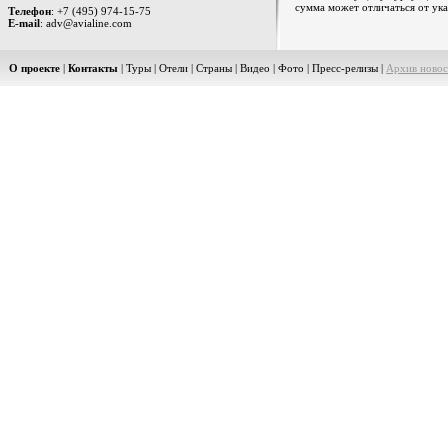
сумма может отличаться от ука
Телефон
: +7 (495) 974-15-75
E-mail
: adv@avialine.com
О проекте
|
Контакты
|
Туры
|
Отели
|
Страны
|
Видео
|
Фото
|
Пресс-релизы
|
Архив новос