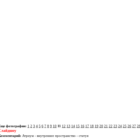
Еще фотографии:
1
2
3
4
5
6
7
8
9
10
11
12
13
14
15
16
17
18
19
20
21
22
23
24
25
26
27
2
Слайдшоу
Комментарий:
Атриум - внутреннее пространство - статуя