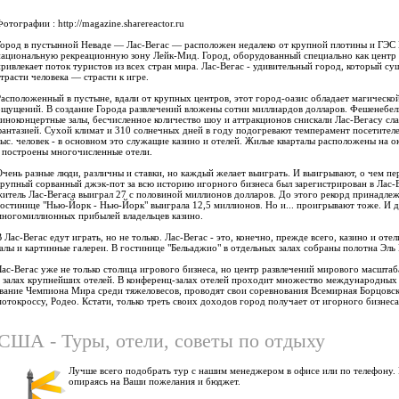
отографии : http://magazine.sharereactor.ru
Город в пустынной Неваде — Лас-Вегас — расположен недалеко от крупной плотины и ГЭС 
национальную рекреационную зону Лейк-Мид. Город, оборудованный специально как центр 
привлекает поток туристов из всех стран мира. Лас-Вегас - удивительный город, который с
страсти человека — страсти к игре.
Расположенный в пустыне, вдали от крупных центров, этот город-оазис обладает магическо
ощущений. В создание Города развлечений вложены сотни миллиардов долларов. Фешенебель
киноконцертные залы, бесчисленное количество шоу и аттракционов снискали Лас-Вегасу слав
фантазией. Сухой климат и 310 солнечных дней в году подогревают темперамент посетителей
тыс. человек - в основном это служащие казино и отелей. Жилые кварталы расположены на ок
- построены многочисленные отели.
Очень разные люди, различны и ставки, но каждый желает выиграть. И выигрывают, о чем п
крупный сорванный джэк-пот за всю историю игорного бизнеса был зарегистрирован в Лас-Ве
житель Лас-Вегаса выиграл 27 с половиной миллионов долларов. До этого рекорд принадлеж
гостинице "Нью-Йорк - Нью-Йорк" выиграла 12,5 миллионов. Но и... проигрывают тоже. И 
многомиллионных прибылей владельцев казино.
 Лас-Вегас едут играть, но не только. Лас-Вегас - это, конечно, прежде всего, казино и от
залы и картинные галереи. В гостинице "Бельаджио" в отдельных залах собраны полотна Эль Г
Лас-Вегас уже не только столица игрового бизнеса, но центр развлечений мирового масшта
в залах крупнейших отелей. В конференц-залах отелей проходит множество международных 
звание Чемпиона Мира среди тяжеловесов, проводят свои соревнования Всемирная Борцовск
мотокроссу, Родео. Кстати, только треть своих доходов город получает от игорного бизнеса
США - Туры, отели, советы по отдыху
Лучше всего подобрать тур с нашим менеджером в офисе или по телефону.
опираясь на Ваши пожелания и бюджет.