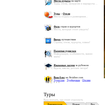
Места отдыха
на карте
Туры, отели, экскурсии и маршруты ...
Туры
и
Отели
Места отдыха и размещения...
Фото
стран и курортов
Места, которые стоит увидеть!
Видео
путешествия
Страны, отели, курорты, пляжи!
Памятки туристам
Информация, особенности, важно
знать!
Языковые лагеря
за рубежом
Курсы, школы, детские лагеря!
Ваш блог
на Avialine.com
Туристам
-
Турфирмам
-
Отелям
Туры
Куда поехать, где стоит отдохнуть
Рекомендуем
Новые
Все