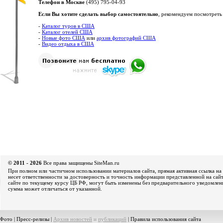
Телефон в Москве
(495) 795-04-93
Если Вы хотите сделать выбор самостоятельно
, рекомендуем посмотреть
-
Каталог туров в США
-
Каталог отелей США
-
Новые фото США
или
архив фотографий США
-
Видео отдыха в США
© 2011 - 2026
Все права защищены SiteMan.ru
При полном или частичном использовании материалов сайта, прямая активная ссылка на 
несет ответственности за достоверность и точность информации представленной на сайт
сайте по текущему курсу ЦБ РФ, могут быть изменены без предварительного уведомления
сумма может отличаться от указанной.
Фото
|
Пресс-релизы
|
Архив новостей
и
публикаций
|
Правила использования сайта