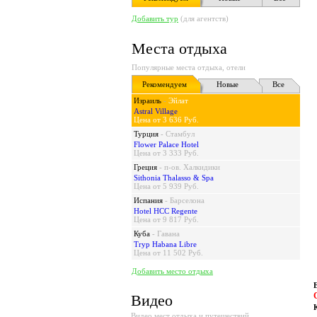
Добавить тур
(для агентств)
Места отдыха
Популярные места отдыха, отели
Рекомендуем
Новые
Все
Израиль
-
Эйлат
Astral Village
Цена от 3 636 Руб.
Турция
-
Стамбул
Flower Palace Hotel
Цена от 3 333 Руб.
Греция
-
п-ов. Халкидики
Sithonia Thalasso & Spa
Цена от 5 939 Руб.
Испания
-
Барселона
Hotel HCC Regente
Цена от 9 817 Руб.
Куба
-
Гавана
Tryp Habana Libre
Цена от 11 502 Руб.
Добавить место отдыха
Видео
Видео мест отдыха и путешествий