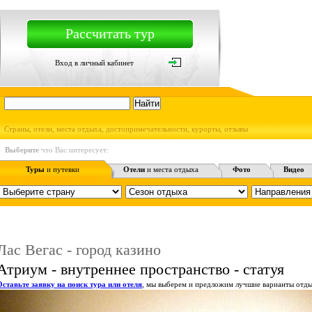
Рассчитать тур
Вход в личный кабинет
Страны, отели, места отдыха, достопримечательности, курорты, отзывы
Выберите
что Вас интересует:
Туры
и путевки
Отели
и места отдыха
Фото
Видео
Лас Вегас - город казино
Атриум - внутреннее пространство - статуя
Оставьте заявку на поиск тура или отеля
, мы выберем и предложим лучшие варианты отды