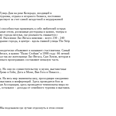
Гувер-Дам на реке Колорадо, входящей в
туризма, отдыха и игорного бизнеса, постоянно
уществует за счет самой загадочной и неудержимой
й способностью привлекать к себе любителей острых
ные отели, роскошные рестораны и казино, театры и
у города веселья, где реальность смыкается с
. Население Лас-Вегаса невелико - всего 230 - 240
раине города, в центре - вдоль главной улицы The Strip
ериодически объявляют и называют счастливчика. Самый
гасе, в казино "Палас Стэйшн" в 1998 году: 66 летний
ал так же жительнице Лас-Вегаса, Сью Хенли, которая в
деньги проигравших составляют немалую часть
ели. Но они по совместительству и музеи, выставочные
реко и Гойи, Дега и Моне, Ван Гога и Пикассо...
ба. На весь мир знамениты шоу, проходящие ежедневно
выставок и конференций. Здесь проводятся бои за
ая Ассоциация, здесь проводятся чемпионаты мира по
, остальное – доходы от семейного туризма и выставок.
 Мы подскажем где лучше отдохнуть в этом сезоне