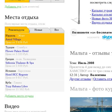
посмотреть сл
Добавить тур
(для агентств)
-
Каталог туров
-
Каталог отеле
Места отдыха
-
Новые фото 
-
Видео отдыха
Популярные места отдыха, отели
Рекомендуем
Новые
Все
Израиль
-
Эйлат
Astral Village
Цена от 3 636 Руб.
Турция
-
Стамбул
Flower Palace Hotel
Мальта - отзывы 
Цена от 3 333 Руб.
Греция
-
п-ов. Халкидики
Тема:
Июль 2008
Sithonia Thalasso & Spa
Цена от 5 939 Руб.
Прилетела 4 дня назад до сих
ХАМСТВО! это те три слова 
Испания
-
Барселона
Hotel HCC Regente
12:31 | Автор:
Валентина
Цена от 9 817 Руб.
Другие отзывы
|
Оставить от
Куба
-
Гавана
Tryp Habana Libre
Мальта - фото ку
Цена от 11 502 Руб.
Добавить место отдыха
Видео
Видео мест отдыха и путешествий