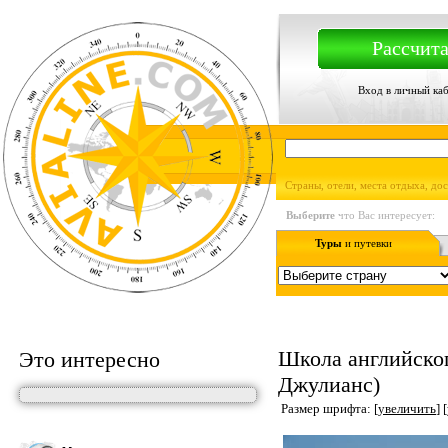
Рассчита
Вход в личный ка
Страны, отели, места отдыха, до
Выберите
что Вас интересует:
Туры
и путевки
Школа английског
Это интересно
Джулианс)
Размер шрифта: [
увеличить
] [