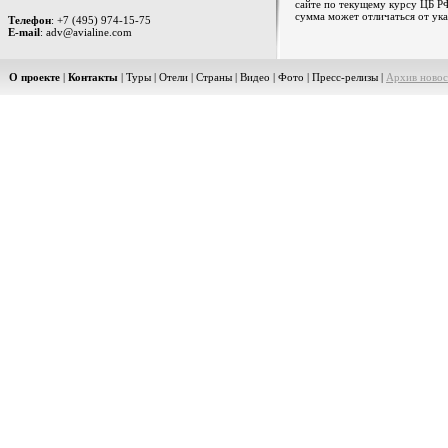
сайте по текущему курсу ЦБ РФ
сумма может отличаться от ука
Телефон
: +7 (495) 974-15-75
E-mail
: adv@avialine.com
О проекте
|
Контакты
|
Туры
|
Отели
|
Страны
|
Видео
|
Фото
|
Пресс-релизы
|
Архив новос