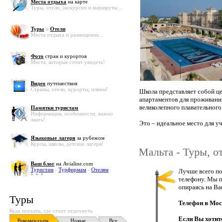
Места отдыха
на карте
Туры, отели, экскурсии и маршруты ...
Туры
и
Отели
Места отдыха и размещения...
Фото
стран и курортов
Места, которые стоит увидеть!
Видео
путешествия
Страны, отели, курорты, пляжи!
Школа представляет собой це
апартаментов для проживания
великолепного плавательного
Памятки туристам
Информация, особенности, важно
знать!
Это – идеальное место для у
Языковые лагеря
за рубежом
Курсы, школы, детские лагеря!
Мальта - Туры, о
Ваш блог
на Avialine.com
Туристам
-
Турфирмам
-
Отелям
Лучше всего по
телефону. Мы п
опираясь на Ва
Туры
Телефон в Мос
Куда поехать, где стоит отдохнуть
Если Вы хотит
Рекомендуем
Новые
Все