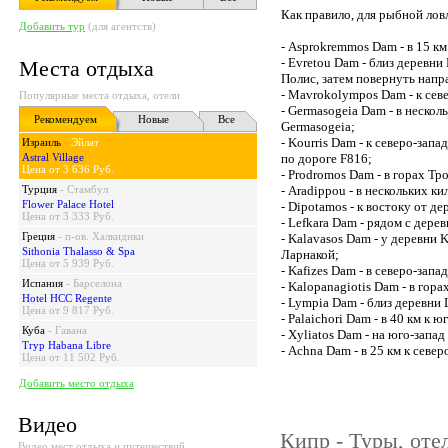
Как правило, для рыбной ло
Добавить тур
(для агентств)
- Asprokremmos Dam - в 15 к
- Evretou Dam - близ деревни
Места отдыха
Полис, затем повернуть напр
- Mavrokolympos Dam - к севе
Популярные места отдыха, отели
- Germasogeia Dam - в нескол
Рекомендуем
Новые
Все
Germasogeia;
- Kourris Dam - к северо-зап
Израиль
-
Эйлат
Astral Village
по дороге F816;
Цена от 3 636 Руб.
- Prodromos Dam - в горах Т
Турция
-
Стамбул
- Aradippou - в нескольких к
Flower Palace Hotel
- Dipotamos - к востоку от д
Цена от 3 333 Руб.
- Lefkara Dam - рядом с дере
Греция
-
п-ов. Халкидики
- Kalavasos Dam - у деревни
Sithonia Thalasso & Spa
Ларнакой;
Цена от 5 939 Руб.
- Kafizes Dam - в северо-зап
Испания
-
Барселона
- Kalopanagiotis Dam - в гора
Hotel HCC Regente
- Lympia Dam - близ деревни
Цена от 9 817 Руб.
- Palaichori Dam - в 40 км к 
Куба
-
Гавана
- Xyliatos Dam - на юго-запад
Tryp Habana Libre
- Achna Dam - в 25 км к севе
Цена от 11 502 Руб.
Добавить место отдыха
Видео
Кипр - Туры, оте
Видео мест отдыха и путешествий