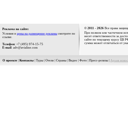
© 2011 - 2026
Все права защищ
Реклама на сайте:
При полном или частичном испо
Условия и
цены на размещение рекламы
смотрите по
несет ответственности за дост
ссылке.
сайте по текущему курсу ЦБ РФ
сумма может отличаться от ука
Телефон
: +7 (495) 974-15-75
E-mail
: adv@avialine.com
О проекте
|
Контакты
|
Туры
|
Отели
|
Страны
|
Видео
|
Фото
|
Пресс-релизы
|
Архив новос