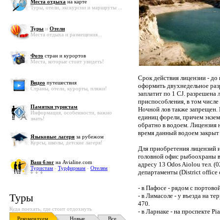
Места отдыха
на карте
Туры, отели, экскурсии и маршруты ...
Туры
и
Отели
Места отдыха и размещения...
Фото
стран и курортов
Места, которые стоит увидеть!
Срок действия лицензии - до
Видео
путешествия
оформить двухнедельное раз
Страны, отели, курорты, пляжи!
заплатит по 1 CJ. разрешена 
приспособления, в том числе 
Памятки туристам
Ночной лов также запрещен. 
Информация, особенности, важно
единиц форели, причем экзе
знать!
обратно в водоем. Лицензия 
время данный водоем закрыт 
Языковые лагеря
за рубежом
Курсы, школы, детские лагеря!
Для приобретения лицензий 
головной офис рыбоохраны в Н
Ваш блог
на Avialine.com
адресу 13 Odos Aiolou тел. (
Туристам
-
Турфирмам
-
Отелям
департаменты (District office 
- в Пафосе - рядом с портовой
Туры
- в Лимасоле - у въезда на те
470.
Куда поехать, где стоит отдохнуть
- в Ларнаке - на проспекте Pia
Рекомендуем
Новые
Все