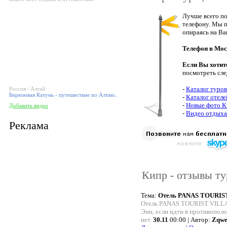
Лучше всего по
телефону. Мы п
опираясь на Ва
Телефон в Мос
Если Вы хотит
посмотреть сл
-
Каталог туров
Россия / Алтай
Бирюзовая Катунь - путешествие по Алтаю..
-
Каталог отел
-
Новые фото К
Добавить видео
-
Видео отдыха
Реклама
Кипр - отзывы ту
Тема:
Отель PANAS TOURIS
Отель PANAS TOURIST VILLAG
Энн, если идти в противополо
нет.
30.11
00:00 | Автор:
Zqwe