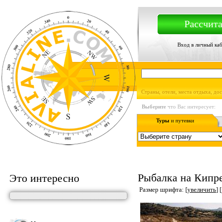
Рассчита
Вход в личный ка
Страны, отели, места отдыха, до
Выберите
что Вас интересует:
Туры
и путевки
Рыбалка на Кипр
Это интересно
Размер шрифта: [
увеличить
] [