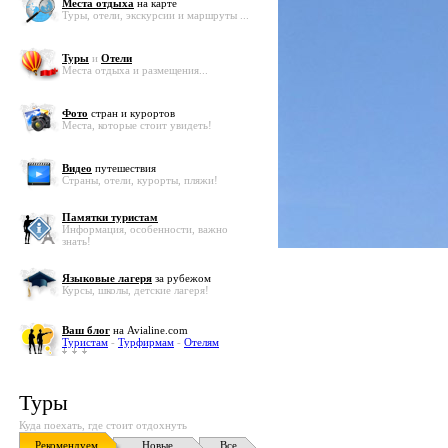
Места отдыха
на карте
Туры, отели, экскурсии и маршруты ...
Туры
и
Отели
Места отдыха и размещения...
Фото
стран и курортов
Места, которые стоит увидеть!
Видео
путешествия
Страны, отели, курорты, пляжи!
Памятки туристам
Информация, особенности, важно
знать!
Языковые лагеря
за рубежом
Курсы, школы, детские лагеря!
Ваш блог
на Avialine.com
Туристам
-
Турфирмам
-
Отелям
Туры
Куда поехать, где стоит отдохнуть
Рекомендуем
Новые
Все