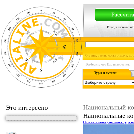
Рассчита
Вход в личный ка
Страны, отели, места отдыха, до
Выберите
что Вас интересует:
Туры
и путевки
Национальный ко
Это интересно
Национальные ко
Оставьте заявку на поиск тура и