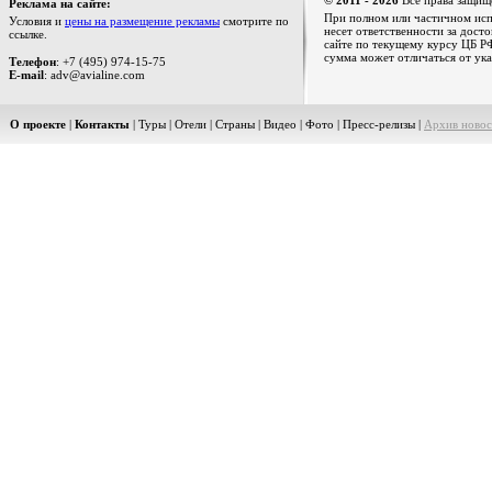
© 2011 - 2026
Все права защищ
Реклама на сайте:
При полном или частичном испо
Условия и
цены на размещение рекламы
смотрите по
несет ответственности за дост
ссылке.
сайте по текущему курсу ЦБ РФ
сумма может отличаться от ука
Телефон
: +7 (495) 974-15-75
E-mail
: adv@avialine.com
О проекте
|
Контакты
|
Туры
|
Отели
|
Страны
|
Видео
|
Фото
|
Пресс-релизы
|
Архив новос