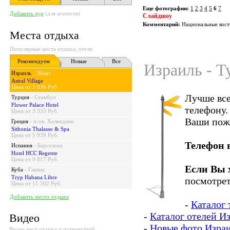
Еще фотографии:
1
2
3
4
5
6
7
Добавить тур
(для агентств)
Слайдшоу
Комментарий:
Национальные кост
Места отдыха
Популярные места отдыха, отели
Рекомендуем
Новые
Все
Израиль - Т
Израиль
-
Эйлат
Astral Village
Цена от 3 636 Руб.
Лучше все
Турция
-
Стамбул
Flower Palace Hotel
телефону.
Цена от 3 333 Руб.
Ваши пож
Греция
-
п-ов. Халкидики
Sithonia Thalasso & Spa
Цена от 5 939 Руб.
Телефон 
Испания
-
Барселона
Hotel HCC Regente
Цена от 9 817 Руб.
Если Вы 
Куба
-
Гавана
Tryp Habana Libre
посмотрет
Цена от 11 502 Руб.
Добавить место отдыха
-
Каталог 
-
Каталог отелей И
Видео
-
Новые фото Изра
Видео мест отдыха и путешествий