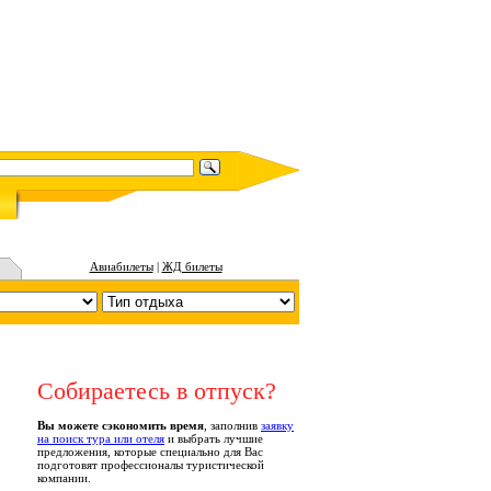
Авиабилеты
|
ЖД билеты
Собираетесь в отпуск?
Вы можете сэкономить время
, заполнив
заявку
на поиск тура или отеля
и выбрать лучшие
предложения, которые специально для Вас
подготовят профессионалы туристической
компании.