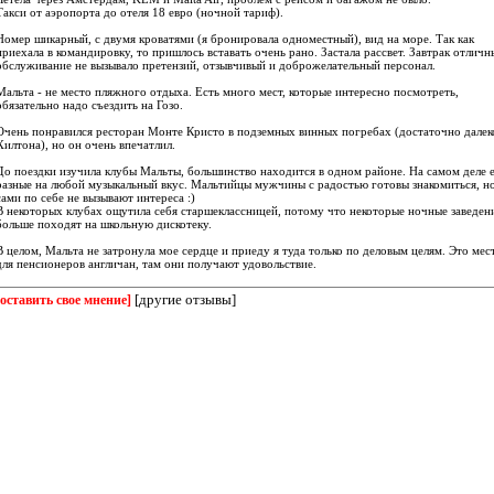
Такси от аэропорта до отеля 18 евро (ночной тариф).
Номер шикарный, с двумя кроватями (я бронировала одноместный), вид на море. Так как
приехала в командировку, то пришлось вставать очень рано. Застала рассвет. Завтрак отличн
обслуживание не вызывало претензий, отзывчивый и доброжелательный персонал.
Мальта - не место пляжного отдыха. Есть много мест, которые интересно посмотреть,
обязательно надо съездить на Гозо.
Очень понравился ресторан Монте Кристо в подземных винных погребах (достаточно далек
Хилтона), но он очень впечатлил.
До поездки изучила клубы Мальты, большинство находится в одном районе. На самом деле 
разные на любой музыкальный вкус. Мальтийцы мужчины с радостью готовы знакомиться, н
сами по себе не вызывают интереса :)
В некоторых клубах ощутила себя старшеклассницей, потому что некоторые ночные заведен
больше походят на школьную дискотеку.
В целом, Мальта не затронула мое сердце и приеду я туда только по деловым целям. Это мес
для пенсионеров англичан, там они получают удовольствие.
[другие отзывы]
[оставить свое мнение]