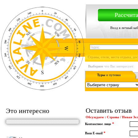
Рассчита
Вход в личный ка
Страны, отели, места отдыха, до
Выберите
что Вас интересует:
Туры
и путевки
Оставить отзыв
Это интересно
Обсуждаем : Страны / Новая Зел
*
Контактное лицо
*
Ваш E-mail