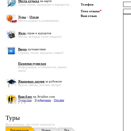
Места отдыха
на карте
Туры, отели, экскурсии и маршруты ...
Телефон
*
Тема отзыва
Ваш отзыв
Туры
и
Отели
Места отдыха и размещения...
Фото
стран и курортов
Места, которые стоит увидеть!
Видео
путешествия
Страны, отели, курорты, пляжи!
Памятки туристам
Информация, особенности, важно
знать!
Языковые лагеря
за рубежом
Курсы, школы, детские лагеря!
Ваш блог
на Avialine.com
Туристам
-
Турфирмам
-
Отелям
Туры
Куда поехать, где стоит отдохнуть
Рекомендуем
Новые
Все