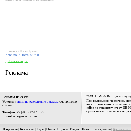
Испания / Коста Брава
Neptuno in Tossa de Mar
Добавить видео
Реклама
© 2011 - 2026
Все права защищ
Реклама на сайте:
При полном или частичном испо
Условия и
цены на размещение рекламы
смотрите по
несет ответственности за дост
ссылке.
сайте по текущему курсу ЦБ РФ
сумма может отличаться от ука
Телефон
: +7 (495) 974-15-75
E-mail
: adv@avialine.com
О проекте
|
Контакты
|
Туры
|
Отели
|
Страны
|
Видео
|
Фото
|
Пресс-релизы
|
Архив новос