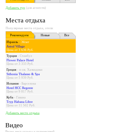
Добавить тур
(для агентств)
Места отдыха
Популярные места отдыха, отели
Рекомендуем
Новые
Все
Израиль
-
Эйлат
Astral Village
Цена от 3 636 Руб.
Турция
-
Стамбул
Flower Palace Hotel
Цена от 3 333 Руб.
Греция
-
п-ов. Халкидики
Sithonia Thalasso & Spa
Цена от 5 939 Руб.
Испания
-
Барселона
Hotel HCC Regente
Цена от 9 817 Руб.
Куба
-
Гавана
Tryp Habana Libre
Цена от 11 502 Руб.
Добавить место отдыха
Видео
Видео мест отдыха и путешествий