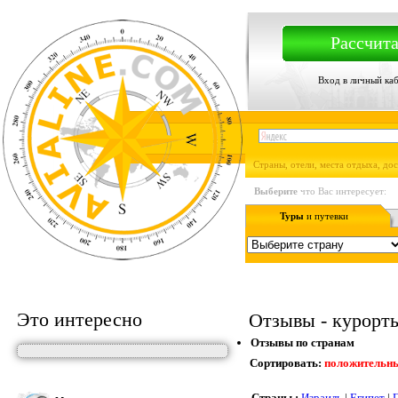
Рассчита
Вход в личный ка
Страны, отели, места отдыха, до
Выберите
что Вас интересует:
Туры
и путевки
Это интересно
Отзывы - курорты,
Отзывы по странам
Сортировать:
положительн
Страны :
Израиль
|
Египет
|