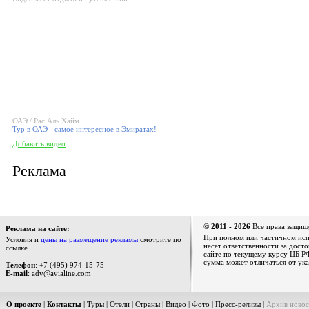
ОАЭ / Рас Аль Хайм
Тур в ОАЭ - самое интересное в Эмиратах!
Добавить видео
Реклама
© 2011 - 2026
Все права защищ
Реклама на сайте:
При полном или частичном испо
Условия и
цены на размещение рекламы
смотрите по
несет ответственности за дост
ссылке.
сайте по текущему курсу ЦБ РФ
сумма может отличаться от ука
Телефон
: +7 (495) 974-15-75
E-mail
: adv@avialine.com
О проекте
|
Контакты
|
Туры
|
Отели
|
Страны
|
Видео
|
Фото
|
Пресс-релизы
|
Архив новос