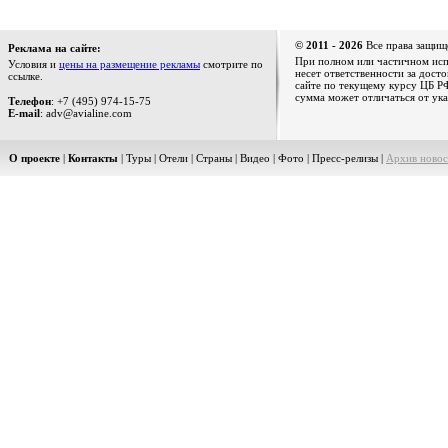
© 2011 - 2026
Все права защищ
Реклама на сайте:
При полном или частичном испо
Условия и
цены на размещение рекламы
смотрите по
несет ответственности за дост
ссылке.
сайте по текущему курсу ЦБ РФ
сумма может отличаться от ука
Телефон
: +7 (495) 974-15-75
E-mail
: adv@avialine.com
О проекте
|
Контакты
|
Туры
|
Отели
|
Страны
|
Видео
|
Фото
|
Пресс-релизы
|
Архив новос