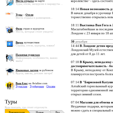
королевство" - здесь состоит
Места отдыха
на карте
Туры, отели, экскурсии и маршруты ...
18:14
Новая возможность д
В начале декабря в урочище 
Туры
и
Отели
торжественно открылась нов
Места отдыха и размещения...
18:11
Выставка Ван Гога в
Фото
стран и курортов
Масштабнейшая за последние 
Места, которые стоит увидеть!
Лондоне с 23 января по 18 ап
30
декабря
Видео
путешествия
Страны, отели, курорты, пляжи!
14:44
В Лондоне детям пред
Лондонский Музей естествен
для детей от 8 до 11 лет.
Памятки туристам
Информация, особенности, важно
знать!
07:18
В Крыму, неподалеку 
достопримечательность - б
В Крыму, неподалеку от Кокт
Языковые лагеря
за рубежом
Курсы, школы, детские лагеря!
планируется построить болг
07:14
В "Бирюзовой Катуни
Ваш блог
на Avialine.com
Алтайский горнолыжный куро
Туристам
-
Турфирмам
-
Отелям
территории одноименной эко
открыл зимний сезон.
Туры
07:04
Магазин для обмена 
Неудачные подарки, которым 
Куда поехать, где стоит отдохнуть
можно сдать в специальный м
Рекомендуем
Новые
Все