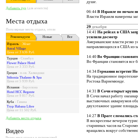
душе.
Добавить тур
(для агентств)
06:44
В Израиле по ночам н
Власти Израиля намерены зап
Места отдыха
29
декабря
Популярные места отдыха, отели
14:41
На рейсах в США запре
усилили досмотр
Рекомендуем
Новые
Все
Американские власти резко у
Израиль
-
Эйлат
направляющихся в США из-за
Astral Village
Цена от 3 636 Руб.
14:40
Во Франции становятс
Турция
-
Стамбул
Во Франции становятся все б
Flower Palace Hotel
Цена от 3 333 Руб.
14:34
Германия встретит Н
Греция
-
п-ов. Халкидики
На традиционное пиротехнич
Sithonia Thalasso & Spa
Ростока Варнемюнде.
Цена от 5 939 Руб.
Испания
-
Барселона
14:31
В Сочи открыт крупн
Hotel HCC Regente
Цена от 9 817 Руб.
В Сочи начал работу океанар
выставочных аквариумов общ
Куба
-
Гавана
двухэтажное здание площадь
Tryp Habana Libre
Цена от 11 502 Руб.
14:27
В Праге сломались ст
Добавить место отдыха
В воскресенье вечером турис
старинных часов на Староме
Видео
вращались вокруг собственн
Видео мест отдыха и путешествий