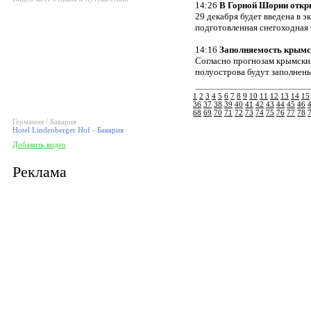
14:26
В Горной Шории откры
29 декабря будет введена в 
подготовленная снегоходная 
14:16
Заполняемость крымск
Согласно прогнозам крымски
полуострова будут заполнен
1
2
3
4
5
6
7
8
9
10
11
12
13
14
15
36
37
38
39
40
41
42
43
44
45
46
68
69
70
71
72
73
74
75
76
77
78
Германия / Бавария
Hotel Lindenberger Hof - Бавария
Добавить видео
Реклама