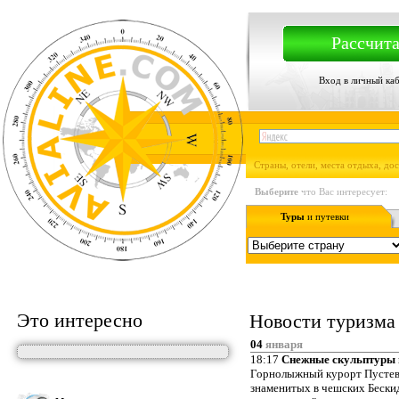
Рассчита
Вход в личный ка
Страны, отели, места отдыха, до
Выберите
что Вас интересует:
Туры
и путевки
Это интересно
Новости туризма
04
января
18:17
Снежные скульптуры 
Горнолыжный курорт Пустевн
знаменитых в чешских Бескид