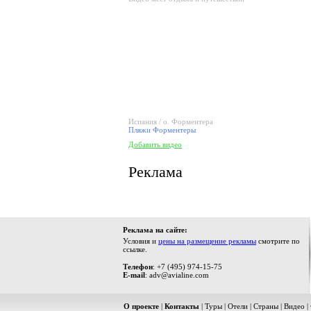
Испания / о. Форментера
Пляжи Форментеры
Добавить видео
Реклама
Реклама на сайте:
Условия и
цены на размещение рекламы
смотрите по
ссылке.
Телефон
: +7 (495) 974-15-75
E-mail
: adv@avialine.com
О проекте
|
Контакты
|
Туры
|
Отели
|
Страны
|
Видео
|