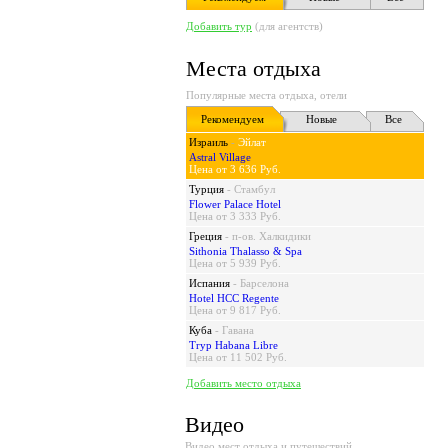
Добавить тур
(для агентств)
Места отдыха
Популярные места отдыха, отели
Рекомендуем
Новые
Все
Израиль
-
Эйлат
Astral Village
Цена от 3 636 Руб.
Турция
-
Стамбул
Flower Palace Hotel
Цена от 3 333 Руб.
Греция
-
п-ов. Халкидики
Sithonia Thalasso & Spa
Цена от 5 939 Руб.
Испания
-
Барселона
Hotel HCC Regente
Цена от 9 817 Руб.
Куба
-
Гавана
Tryp Habana Libre
Цена от 11 502 Руб.
Добавить место отдыха
Видео
Видео мест отдыха и путешествий