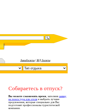
Авиабилеты
|
ЖД билеты
Собираетесь в отпуск?
Вы можете сэкономить время
, заполнив
заявку
на поиск тура или отеля
и выбрать лучшие
предложения, которые специально для Вас
подготовят профессионалы туристической
компании.