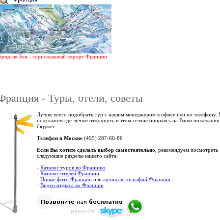
Брид-ле-Бэн - горнолыжный курорт Франции
Франция - Туры, отели, советы
Лучше всего подобрать тур с нашим менеджером в офисе или по телефону.
подскажем где лучше отдохнуть в этом сезоне опираясь на Ваши пожелания
бюджет.
Телефон в Москве
(495) 287-60-86
Если Вы хотите сделать выбор самостоятельно
, рекомендуем посмотреть
следующие разделы нашего сайта:
-
Каталог туров во Францию
-
Каталог отелей Франции
-
Новые фото Франции
или
архив фотографий Франции
-
Видео отдыха во Франции