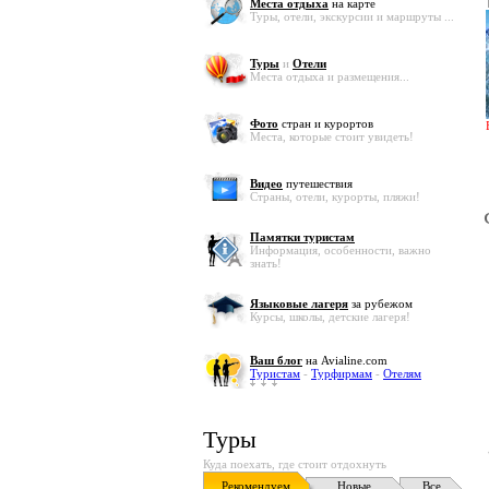
Места отдыха
на карте
Туры, отели, экскурсии и маршруты ...
Туры
и
Отели
Места отдыха и размещения...
Фото
стран и курортов
Места, которые стоит увидеть!
Видео
путешествия
Страны, отели, курорты, пляжи!
Памятки туристам
Информация, особенности, важно
знать!
Языковые лагеря
за рубежом
Курсы, школы, детские лагеря!
Ваш блог
на Avialine.com
Туристам
-
Турфирмам
-
Отелям
Туры
Куда поехать, где стоит отдохнуть
Рекомендуем
Новые
Все