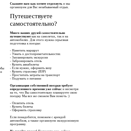
Скажите нам как хотите отдохнуть
и мы
организуем для Вас незабываемый отдых.
Путешествуете
самостоятельно?
Много наших друзей самостоятельно
путешествуют
как на самолетах, так и на
автомобилях. Для этого нужна серьезная
подготовка к поездке:
- Наметить маршрут
- Узнать о достопримечательностях
- Запланировать экскурсии
- Забронировать отель
- Купить авиабилеты
- Если нужно, оформить визу
 Мы
- Купить страховку (ВЗР)
 и
- Просчитать затраты на транспорт
- Подумать о питании
Организация собственной поездки требует
определенного времени уже сейчас
и несмотря
на то, что Вы самостоятельно планируете свою
поездку Мы все же сможем Вам помочь :)
- Оплатить отель
- Купить билеты
- Оформить страховку
Если понадобится, поможем с арендой
автомобиля, а также организуем экскурсионную
программу.