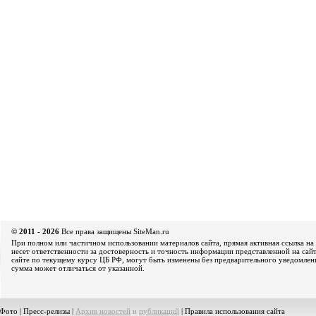
© 2011 - 2026
Все права защищены SiteMan.ru
При полном или частичном использовании материалов сайта, прямая активная ссылка на 
несет ответственности за достоверность и точность информации представленной на сайт
сайте по текущему курсу ЦБ РФ, могут быть изменены без предварительного уведомления
сумма может отличаться от указанной.
Фото
|
Пресс-релизы
|
Архив новостей
и
публикаций
|
Правила использования сайта