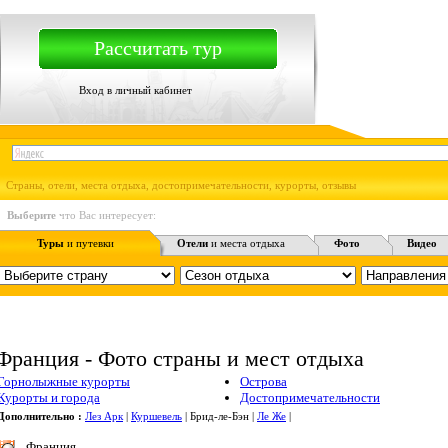
Рассчитать тур
Вход в личный кабинет
Страны, отели, места отдыха, достопримечательности, курорты, отзывы
Выберите
что Вас интересует:
Туры
и путевки
Отели
и места отдыха
Фото
Видео
Франция - Фото страны и мест отдыха
Горнолыжные курорты
Острова
Курорты и города
Достопримечательности
Дополнительно :
Лез Арк
|
Куршевель
| Брид-ле-Бэн |
Ле Же
|
Франция